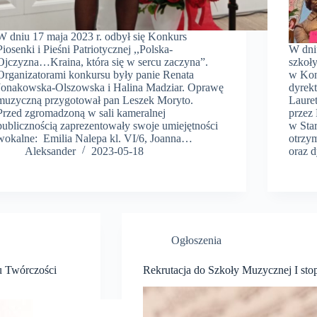
W dniu 17 maja 2023 r. odbył się Konkurs
Piosenki i Pieśni Patriotycznej ,,Polska-
W dniu
Ojczyzna…Kraina, która się w sercu zaczyna”.
szkoły
Organizatorami konkursu były panie Renata
w Kon
Jonakowska-Olszowska i Halina Madziar. Oprawę
dyrek
muzyczną przygotował pan Leszek Moryto.
Laure
Przed zgromadzoną w sali kameralnej
przez
publicznością zaprezentowały swoje umiejętności
w Sta
wokalne: Emilia Nalepa kl. VI/6, Joanna…
otrzy
Aleksander
2023-05-18
oraz 
Ogłoszenia
u Twórczości
Rekrutacja do Szkoły Muzycznej I sto