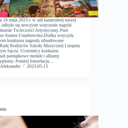
 16 maja 2023 r. w sali kameralnej naszej
 odbyło się uroczyste wręczenie nagród
kursie Twórczości Artystycznej. Pani
tor Joanna Ustarbowska-Dudka wręczyła
tom konkursu nagrody ufundowane
 Radę Rodziców Szkoły Muzycznej I stopnia
rym Sączu. Uczestnicy konkursu
mali pamiątkowe medale i albumy
dyplomy. Poniżej fotorelacja…
Aleksander
2023-05-15
pnia