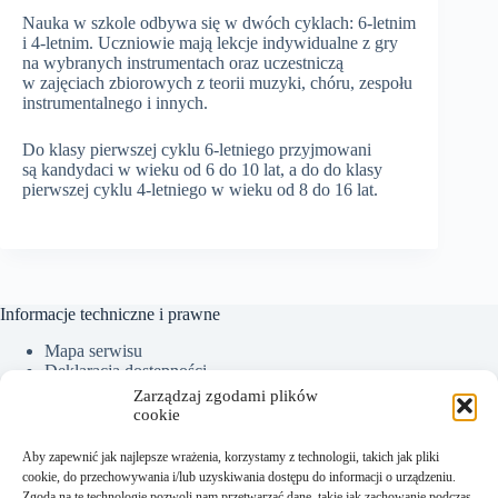
Nauka w szkole odbywa się w dwóch cyklach: 6-letnim
i 4-letnim. Uczniowie mają lekcje indywidualne z gry
na wybranych instrumentach oraz uczestniczą
w zajęciach zbiorowych z teorii muzyki, chóru, zespołu
instrumentalnego i innych.
Do klasy pierwszej cyklu 6-letniego przyjmowani
są kandydaci w wieku od 6 do 10 lat, a do do klasy
pierwszej cyklu 4-letniego w wieku od 8 do 16 lat.
Informacje techniczne i prawne
Mapa serwisu
Deklaracja dostępności
Ochrona Danych Osobowych
Zarządzaj zgodami plików
Polityka plików cookies (EU)
cookie
Aby zapewnić jak najlepsze wrażenia, korzystamy z technologii, takich jak pliki
cookie, do przechowywania i/lub uzyskiwania dostępu do informacji o urządzeniu.
Kontakt:
Zgoda na te technologie pozwoli nam przetwarzać dane, takie jak zachowanie podczas