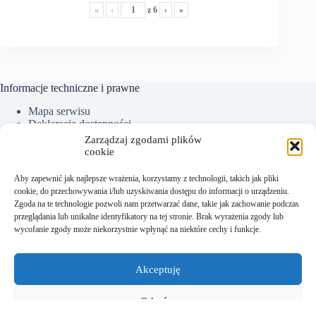
«
‹
z
6
›
»
Informacje techniczne i prawne
Mapa serwisu
Deklaracja dostępności
Ochrona Danych Osobowych
Zarządzaj zgodami plików
Polityka plików cookies (EU)
cookie
Aby zapewnić jak najlepsze wrażenia, korzystamy z technologii, takich jak pliki
cookie, do przechowywania i/lub uzyskiwania dostępu do informacji o urządzeniu.
Kontakt:
Zgoda na te technologie pozwoli nam przetwarzać dane, takie jak zachowanie podczas
przeglądania lub unikalne identyfikatory na tej stronie. Brak wyrażenia zgody lub
Sekretariat tel.: +48 18 300 01 93
wycofanie zgody może niekorzystnie wpłynąć na niektóre cechy i funkcje.
Dyrektor tel. kom.: +48 782 538 840
e-mail:
sekretariat@sm.starysacz.org.pl
Akceptuję
Adres:
Odmów