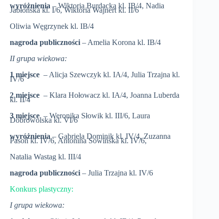
wyróżnienia
– Wiktoria Burdacka kl. IB/4, Nadia
Jabłońska kl. I/6, Wiktoria Wajnert kl. II/6
Oliwia Węgrzynek kl. IB/4
nagroda publiczności
– Amelia Korona kl. IB/4
II grupa wiekowa:
1 miejsce
– Alicja Szewczyk kl. IA/4, Julia Trzajna kl.
IV/6
2 miejsce
– Klara Hołowacz kl. IA/4, Joanna Luberda
kl. II/4
3 miejsce
– Weronika Słowik kl. III/6, Laura
Dobrowolska kl. VI/6
wyróżnienia
– Gabriela Dominik kl. IV/4, Zuzanna
Pasoń kl. IV/6, Antonina Sowińska kl. IV/6,
Natalia Wastag kl. III/4
nagroda publiczności
– Julia Trzajna kl. IV/6
Konkurs plastyczny:
I grupa wiekowa: