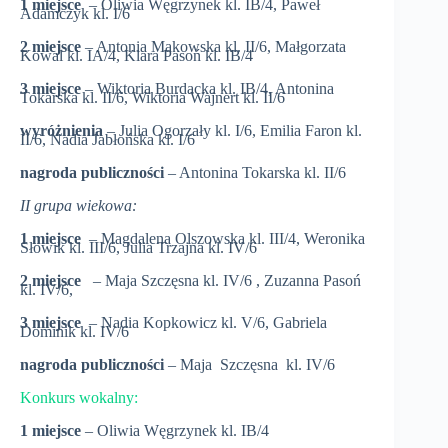
1 miejsce
– Oliwia Węgrzynek kl. IB/4, Paweł
Adamczyk kl. I/6
2 miejsce
– Antonia Makowska kl. II/6, Małgorzata
Kowal kl. IA/4, Klara Pasoń kl. IB/4
3 miejsce
– Wiktoria Burdacka kl. IB/4, Antonina
Tokarska kl. II/6, Wiktoria Wajnert kl. II/6
wyróżnienia
– Julia Ogorzały kl. I/6, Emilia Faron kl.
II/6, Nadia Jabłońska kl. I/6
nagroda publiczności
– Antonina Tokarska kl. II/6
II grupa wiekowa:
1 miejsce
– Magdalena Olszowska kl. III/4, Weronika
Słowik kl. III/6, Julia Trzajna kl. IV/6
2 miejsce
– Maja Szczęsna kl. IV/6 , Zuzanna Pasoń
kl. IV/6,
3 miejsce
– Nadia Kopkowicz kl. V/6, Gabriela
Dominik kl. IV/6
nagroda publiczności
– Maja Szczęsna kl. IV/6
Konkurs wokalny:
1 miejsce
– Oliwia Węgrzynek kl. IB/4