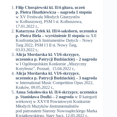
Filip Chorążewski
kl. I
I
/
4-
gitara, uczeń
p. Piotra Hnatkiewicza –
nagroda I stopnia
w XV Festiwalu Młodych Gitarzystów
w Kolbuszowej, PSM I st. Kolbuszowa,
17.01.2022 r.,
Katarzyna Zelek kl. III/4-sakshorn, uczennica
p. Piotra Biela – wyróżnienie II stopnia
na XII
Konfrontacjach Instrumentów Dętych – Nowy
Targ 2022, PSM I I II st. Nowy Targ,
03.03.2022 r.,
Alicja Mordarska kl. VI/6-skrzypce,
uczennica p. Patrycji Budziackiej – 2 nagroda
w I Ogólnopolskim Konkursie „Muzyczny
Koryfeusz”, Poznań, 15.04.2022 r.,
Alicja Mordarska kl. VI/6-skrzypce,
uczennica p. Patrycji Budziackiej – 3 nagroda
w International Music Competition Opus 2022,
Kraków, 09.05.2022 r.,
Anna Sokołowska kl. II/4-skrzypce, uczennica
p. Stanisława Dudki – 2 nagroda
w II kategorii
wiekowej w XXVII Powiatowym Konkursie
Młodych Muzyków-Instrumentalistów
pod patronatem Starosty Nowosądeckiego Marka
Kwiatkowskiego, Stary Sącz, 12.05.2022 r.,