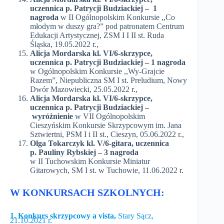
uczennica p. Patrycji Budziackiej – 1
nagroda
w II Ogólnopolskim Konkursie ,,Co
młodym w duszy gra?” pod patronatem Centrum
Edukacji Artystycznej, ZSM I I II st. Ruda
Śląska, 19.05.2022 r.,
Alicja Mordarska kl. VI/6-skrzypce,
uczennica p. Patrycji Budziackiej – 1 nagroda
w Ogólnopolskim Konkursie ,,Wy-Grajcie
Razem”, Niepubliczna SM I st. Preludium, Nowy
Dwór Mazowiecki, 25.05.2022 r.,
Alicja Mordarska kl. VI/6-skrzypce,
uczennica p. Patrycji Budziackiej –
wyróżnienie
w VII Ogólnopolskim
Cieszyńskim Konkursie Skrzypcowym im. Jana
Sztwiertni, PSM I i II st., Cieszyn, 05.06.2022 r.,
Olga Tokarczyk kl. V/6-gitara, uczennica
p. Pauliny Rybskiej – 3 nagroda
w II Tuchowskim Konkursie Miniatur
Gitarowych, SM I st. w Tuchowie, 11.06.2022 r.
W KONKURSACH SZKOLNYCH:
1. Konkurs skrzypcowy a vista,
Stary Sącz,
21.10.2021 r.