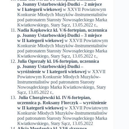
p. Joanny Ustarbowskiej-Dudki – 2 miejsce
w I kategorii wiekowej
w XXVII Powiatowym
Konkursie Młodych Muzyków-Instrumentalistów
pod patronatem Starosty Nowosądeckiego Marka
Kwiatkowskiego, Stary Sącz, 13.05.2022 r.,
Nadia Kopkowicz kl. V/6-fortepian, uczennica
p. Joanny Ustarbowskiej-Dudki – 3 miejsce
w II kategorii wiekowej
w XXVII Powiatowym
Konkursie Młodych Muzyków-Instrumentalistów
pod patronatem Starosty Nowosądeckiego Marka
Kwiatkowskiego, Stary Sącz, 13.05.2022 r.,
Julia Ogorzały kl. I/6-fortepian, uczennica
p. Joanny Ustarbowskiej-Dudki –
wyróżnienie w I kategorii wiekowej
w XXVII
Powiatowym Konkursie Młodych Muzyków-
Instrumentalistów pod patronatem Starosty
Nowosądeckiego Marka Kwiatkowskiego, Stary
Sącz, 13.05.2022 r.,
Julia Chorążewski kl. IV/6-fortepian,
uczennica p. Roksany Florczyk – wyróżnienie
w II kategorii wiekowej
w XXVII Powiatowym
Konkursie Młodych Muzyków-Instrumentalistów
pod patronatem Starosty Nowosądeckiego Marka
Kwiatkowskiego, Stary Sącz, 13.05.2022
Alicja Mordarska kl. VI/6-skrzypce,