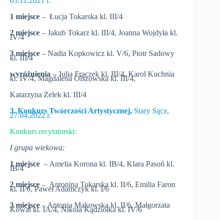
03.11.2021 r.
1 miejsce
– Łucja Tokarska kl. III/4
2 miejsce
– Jakub Tokarz kl. III/4, Joanna Wojdyła kl.
IV/4
3 miejsce
– Nadia Kopkowicz kl. V/6, Piotr Sadowy
kl. III/4
wyróżnienia
– Julia Frączek kl. III/4, Karol Kuchnia
kl. IV/4, Magdalena Olszowska kl. III/4,
Katarzyna Zelek kl. III/4
3. Konkurs Twórczości Artystycznej,
Stary Sącz,
27.04.2022 r.
Konkurs recytatorski:
I grupa wiekowa:
1 miejsce
– Amelia Korona kl. IB/4, Klara Pasoń kl.
IB/4
2 miejsce
– Antonina Tokarska kl. II/6, Emilia Faron
kl. II/6, Paweł Adamczyk kl. I/6
3 miejsce
– Antonia Makowska kl. II/6, Małgorzata
Kowal kl. IA/4, Nikola Kądziołka kl. IV/6