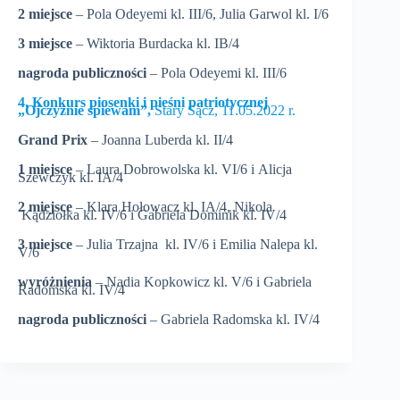
2 miejsce
– Pola Odeyemi kl. III/6, Julia Garwol kl. I/6
3 miejsce
– Wiktoria Burdacka kl. IB/4
nagroda publiczności
– Pola Odeyemi kl. III/6
4. Konkurs piosenki i pieśni patriotycznej
„Ojczyźnie śpiewam”,
Stary Sącz, 11.05.2022 r.
Grand Prix
– Joanna Luberda kl. II/4
1 miejsce
– Laura Dobrowolska kl. VI/6 i Alicja
Szewczyk kl. IA/4
2 miejsce
– Klara Hołowacz kl. IA/4, Nikola
Kądziołka kl. IV/6 i Gabriela Dominik kl. IV/4
3 miejsce
– Julia Trzajna kl. IV/6 i Emilia Nalepa kl.
V/6
wyróżnienia
– Nadia Kopkowicz kl. V/6 i Gabriela
Radomska kl. IV/4
nagroda publiczności
– Gabriela Radomska kl. IV/4