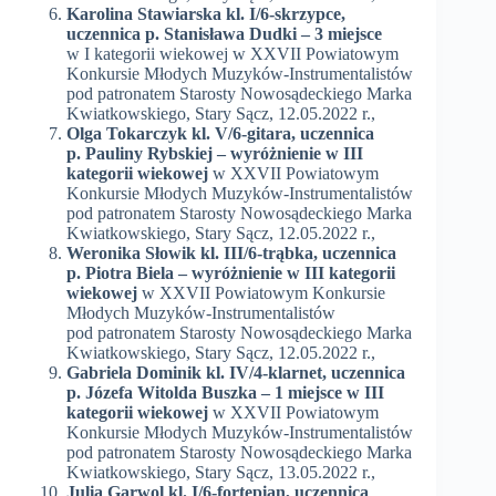
Karolina Stawiarska kl. I/6-skrzypce,
uczennica p. Stanisława Dudki – 3 miejsce
w I kategorii wiekowej w XXVII Powiatowym
Konkursie Młodych Muzyków-Instrumentalistów
pod patronatem Starosty Nowosądeckiego Marka
Kwiatkowskiego, Stary Sącz, 12.05.2022 r.,
Olga Tokarczyk kl. V/6-gitara, uczennica
p. Pauliny Rybskiej – wyróżnienie w III
kategorii wiekowej
w XXVII Powiatowym
Konkursie Młodych Muzyków-Instrumentalistów
pod patronatem Starosty Nowosądeckiego Marka
Kwiatkowskiego, Stary Sącz, 12.05.2022 r.,
Weronika Słowik kl. III/6-trąbka, uczennica
p. Piotra Biela – wyróżnienie w III kategorii
wiekowej
w XXVII Powiatowym Konkursie
Młodych Muzyków-Instrumentalistów
pod patronatem Starosty Nowosądeckiego Marka
Kwiatkowskiego, Stary Sącz, 12.05.2022 r.,
Gabriela Dominik kl. IV/4-klarnet, uczennica
p. Józefa Witolda Buszka – 1 miejsce w III
kategorii wiekowej
w XXVII Powiatowym
Konkursie Młodych Muzyków-Instrumentalistów
pod patronatem Starosty Nowosądeckiego Marka
Kwiatkowskiego, Stary Sącz, 13.05.2022 r.,
Julia Garwol kl. I/6-fortepian, uczennica