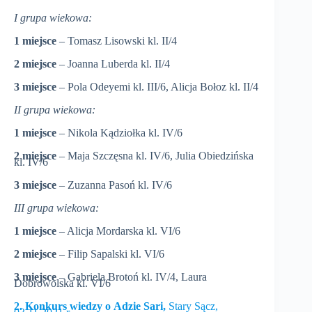
I grupa wiekowa:
1 miejsce
– Tomasz Lisowski kl. II/4
2 miejsce
– Joanna Luberda kl. II/4
3 miejsce
– Pola Odeyemi kl. III/6, Alicja Bołoz kl. II/4
II grupa wiekowa:
1 miejsce
– Nikola Kądziołka kl. IV/6
2 miejsce
– Maja Szczęsna kl. IV/6, Julia Obiedzińska
kl. IV/6
3 miejsce
– Zuzanna Pasoń kl. IV/6
III grupa wiekowa:
1 miejsce
– Alicja Mordarska kl. VI/6
2 miejsce
– Filip Sapalski kl. VI/6
3 miejsce
– Gabriela Brotoń kl. IV/4, Laura
Dobrowolska kl. VI/6
2. Konkurs wiedzy o Adzie Sari,
Stary Sącz,