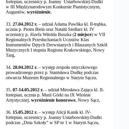
fortepian, uczennicy p. Joanny Ustarbowskiej-Dudki
w III Międzynarodowym Konkursie Pianistycznym,
Augustów,
wyróżnienie
,
33.
27.04.2012 r.
– udział Adama Pawlika kl. II-trąbka,
ucznia p. Piotra Biela oraz Natalii Siedlarz kl. IV
uczennicy p. Józefa Witolda Buszka (
2 miejsce
) w VII
Regionalnych Przesłuchaniach Uczniów Klas
Instrumentów Dętych Drewnianych i Blaszanych Szkół
Muzycznych I stopnia Regionu Krakowskiego, Nowy
Targ,
34.
28.04.2012 r.
– występ zespołu smyczkowego
prowadzonego przez p. Stanisława Dudkę podczas
otwarcia Muzeum Regionalnego w Starym Sączu,
35.
07-14.05.2012 r.
– udział Mirosława Zająca kl. II-
fortepian, ucznia p. Marii Górki na IX Wiośnie
Artystycznej,
wyróżnienie honorowe
, Nowy Sącz,
36.
15.05.2012 r.
– występ Alicji Kanik kl. IV-
fortepian, uczennicy p. Joanny Ustarbowskiej-Dudki
podczas „Dnia Szkoły” w SP nr 1 w Starym Sączu,