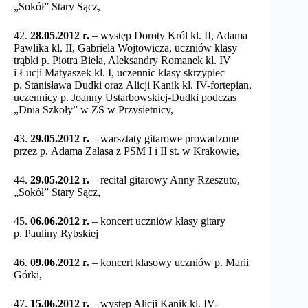
„Sokół” Stary Sącz,
42.
28.05.2012 r.
– występ Doroty Król kl. II, Adama
Pawlika kl. II, Gabriela Wojtowicza, uczniów klasy
trąbki p. Piotra Biela, Aleksandry Romanek kl. IV
i Łucji Matyaszek kl. I, uczennic klasy skrzypiec
p. Stanisława Dudki oraz Alicji Kanik kl. IV-fortepian,
uczennicy p. Joanny Ustarbowskiej-Dudki podczas
„Dnia Szkoły” w ZS w Przysietnicy,
43.
29.05.2012 r.
– warsztaty gitarowe prowadzone
przez p. Adama Zalasa z PSM I i II st. w Krakowie,
44.
29.05.2012 r.
– recital gitarowy Anny Rzeszuto,
„Sokół” Stary Sącz,
45.
06.06.2012 r.
– koncert uczniów klasy gitary
p. Pauliny Rybskiej
46.
09.06.2012 r.
– koncert klasowy uczniów p. Marii
Górki,
47.
15.06.2012 r.
– występ Alicji Kanik kl. IV-