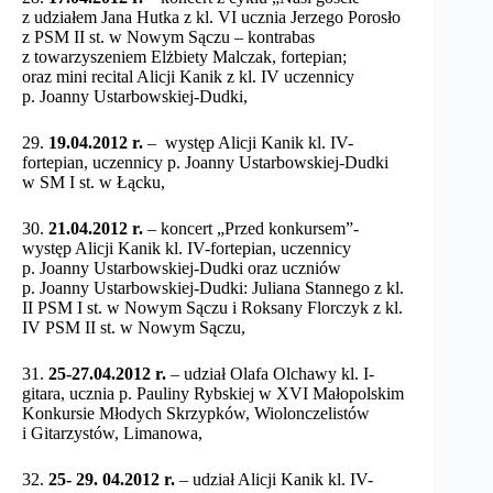
z udziałem Jana Hutka z kl. VI ucznia Jerzego Porosło
z PSM II st. w Nowym Sączu – kontrabas
z towarzyszeniem Elżbiety Malczak, fortepian;
oraz mini recital Alicji Kanik z kl. IV uczennicy
p. Joanny Ustarbowskiej-Dudki,
29.
19.04.2012 r.
– występ Alicji Kanik kl. IV-
fortepian, uczennicy p. Joanny Ustarbowskiej-Dudki
w SM I st. w Łącku,
30.
21.04.2012 r.
– koncert „Przed konkursem”-
występ Alicji Kanik kl. IV-fortepian, uczennicy
p. Joanny Ustarbowskiej-Dudki oraz uczniów
p. Joanny Ustarbowskiej-Dudki: Juliana Stannego z kl.
II PSM I st. w Nowym Sączu i Roksany Florczyk z kl.
IV PSM II st. w Nowym Sączu,
31.
25-27.04.2012 r.
– udział Olafa Olchawy kl. I-
gitara, ucznia p. Pauliny Rybskiej w XVI Małopolskim
Konkursie Młodych Skrzypków, Wiolonczelistów
i Gitarzystów, Limanowa,
32.
25- 29. 04.2012 r.
– udział Alicji Kanik kl. IV-