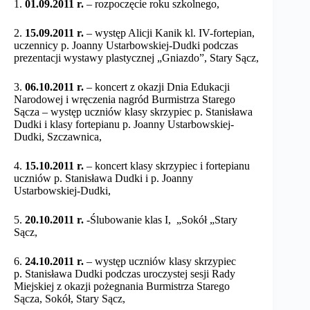
1.
01.09.2011 r.
– rozpoczęcie roku szkolnego,
2.
15.09.2011 r.
– występ Alicji Kanik kl. IV-fortepian,
uczennicy p. Joanny Ustarbowskiej-Dudki podczas
prezentacji wystawy plastycznej „Gniazdo”, Stary Sącz,
3.
06.10.2011 r.
– koncert z okazji Dnia Edukacji
Narodowej i wręczenia nagród Burmistrza Starego
Sącza – występ uczniów klasy skrzypiec p. Stanisława
Dudki i klasy fortepianu p. Joanny Ustarbowskiej-
Dudki, Szczawnica,
4.
15.10.2011 r.
– koncert klasy skrzypiec i fortepianu
uczniów p. Stanisława Dudki i p. Joanny
Ustarbowskiej-Dudki,
5.
20.10.2011 r.
-Ślubowanie klas I, „Sokół „Stary
Sącz,
6.
24.10.2011 r.
– występ uczniów klasy skrzypiec
p. Stanisława Dudki podczas uroczystej sesji Rady
Miejskiej z okazji pożegnania Burmistrza Starego
Sącza, Sokół, Stary Sącz,