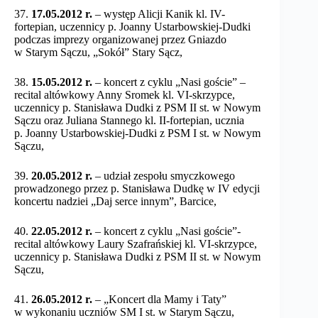
37.
17.05.2012 r.
– występ Alicji Kanik kl. IV-
fortepian, uczennicy p. Joanny Ustarbowskiej-Dudki
podczas imprezy organizowanej przez Gniazdo
w Starym Sączu, „Sokół” Stary Sącz,
38.
15.05.2012 r.
– koncert z cyklu „Nasi goście” –
recital altówkowy Anny Sromek kl. VI-skrzypce,
uczennicy p. Stanisława Dudki z PSM II st. w Nowym
Sączu oraz Juliana Stannego kl. II-fortepian, ucznia
p. Joanny Ustarbowskiej-Dudki z PSM I st. w Nowym
Sączu,
39.
20.05.2012 r.
– udział zespołu smyczkowego
prowadzonego przez p. Stanisława Dudkę w IV edycji
koncertu nadziei „Daj serce innym”, Barcice,
40.
22.05.2012 r.
– koncert z cyklu „Nasi goście”-
recital altówkowy Laury Szafrańskiej kl. VI-skrzypce,
uczennicy p. Stanisława Dudki z PSM II st. w Nowym
Sączu,
41.
26.05.2012 r.
– „Koncert dla Mamy i Taty”
w wykonaniu uczniów SM I st. w Starym Sączu,