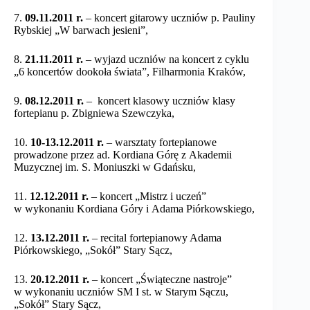
7.
09.11.2011 r.
– koncert gitarowy uczniów p. Pauliny
Rybskiej „W barwach jesieni”,
8.
21.11.2011 r.
– wyjazd uczniów na koncert z cyklu
„6 koncertów dookoła świata”, Filharmonia Kraków,
9.
08.12.2011 r.
– koncert klasowy uczniów klasy
fortepianu p. Zbigniewa Szewczyka,
10.
10-13.12.2011 r.
– warsztaty fortepianowe
prowadzone przez ad. Kordiana Górę z Akademii
Muzycznej im. S. Moniuszki w Gdańsku,
11.
12.12.2011 r.
– koncert „Mistrz i uczeń”
w wykonaniu Kordiana Góry i Adama Piórkowskiego,
12.
13.12.2011 r.
– recital fortepianowy Adama
Piórkowskiego, „Sokół” Stary Sącz,
13.
20.12.2011 r.
– koncert „Świąteczne nastroje”
w wykonaniu uczniów SM I st. w Starym Sączu,
„Sokół” Stary Sącz,