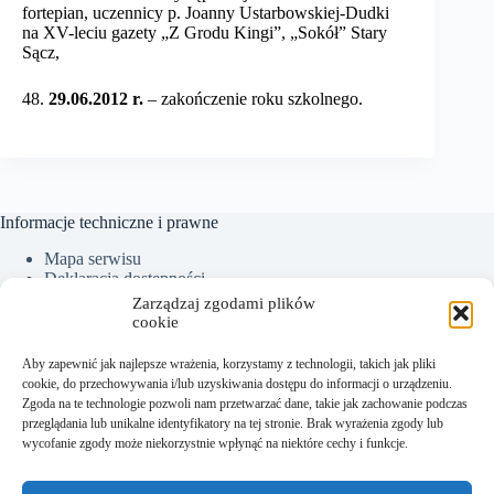
fortepian, uczennicy p. Joanny Ustarbowskiej-Dudki
na XV-leciu gazety „Z Grodu Kingi”, „Sokół” Stary
Sącz,
48.
29.06.2012 r.
– zakończenie roku szkolnego.
Informacje techniczne i prawne
Mapa serwisu
Deklaracja dostępności
Ochrona Danych Osobowych
Zarządzaj zgodami plików
Polityka plików cookies (EU)
cookie
Aby zapewnić jak najlepsze wrażenia, korzystamy z technologii, takich jak pliki
cookie, do przechowywania i/lub uzyskiwania dostępu do informacji o urządzeniu.
Kontakt:
Zgoda na te technologie pozwoli nam przetwarzać dane, takie jak zachowanie podczas
przeglądania lub unikalne identyfikatory na tej stronie. Brak wyrażenia zgody lub
Sekretariat tel.: +48 18 300 01 93
wycofanie zgody może niekorzystnie wpłynąć na niektóre cechy i funkcje.
Dyrektor tel. kom.: +48 782 538 840
e-mail:
sekretariat@sm.starysacz.org.pl