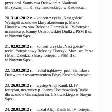
przez prof. Stanisława Dziewiora z Akademii
Muzycznej im. K. Szymanowskiego w Katowicach,
20.
31.01.2012 r.
– koncert z cyklu „Nasi goście”.
Wystąpili uczniowie klasy akordeonu p. Marka
Hnatkiewicza oraz Roksana Florczyk kl. IV-fortepian,
uczennica p. Joanny Ustarbowskiej-Dudki z PSM II st.
w Nowym Sączu,
21.
02.02.2012 r.
– koncert z cyklu „Nasi goście” –
recital fortepianowy Roksany Florczyk, Mateusza Perza
i Marii Dziedzic z klasy fortepianu PSM II st.
w Nowym Sączu,
22.
13.03.2012 r.
– recital trąbkowy prof. Stanisława
Dziewiora z towarzyszeniem Edyty Kuschel-fortepian,
23.
26.03.2012 r.
– występ Alicji Kanik kl. IV-
fortepian, uczennicy p. Joanny Ustarbowskiej-Dudki
dla uczniów Gimnazjum im. J. Słowackiego w Starym
Sączu,
24.
28.03.2012 r.
– udział Alicji Kanik kl. IV-fortepian,