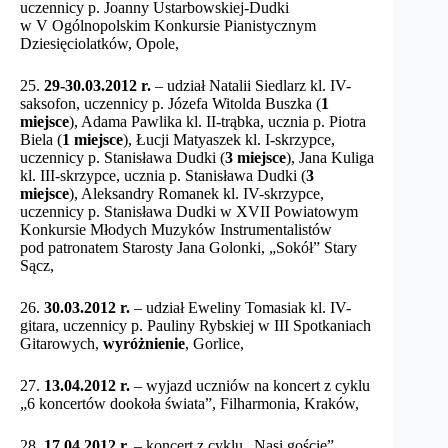
uczennicy p. Joanny Ustarbowskiej-Dudki
w V Ogólnopolskim Konkursie Pianistycznym
Dziesięciolatków, Opole,
25.
29-30.03.2012 r.
– udział Natalii Siedlarz kl. IV-
saksofon, uczennicy p. Józefa Witolda Buszka (
1
miejsce
), Adama Pawlika kl. II-trąbka, ucznia p. Piotra
Biela (
1 miejsce
), Łucji Matyaszek kl. I-skrzypce,
uczennicy p. Stanisława Dudki (
3 miejsce
), Jana Kuliga
kl. III-skrzypce, ucznia p. Stanisława Dudki (
3
miejsce
), Aleksandry Romanek kl. IV-skrzypce,
uczennicy p. Stanisława Dudki w XVII Powiatowym
Konkursie Młodych Muzyków Instrumentalistów
pod patronatem Starosty Jana Golonki, „Sokół” Stary
Sącz,
26.
30.03.2012 r.
– udział Eweliny Tomasiak kl. IV-
gitara, uczennicy p. Pauliny Rybskiej w III Spotkaniach
Gitarowych,
wyróżnienie
, Gorlice,
27.
13.04.2012 r.
– wyjazd uczniów na koncert z cyklu
„6 koncertów dookoła świata”, Filharmonia, Kraków,
28.
17.04.2012 r.
– koncert z cyklu „Nasi goście”