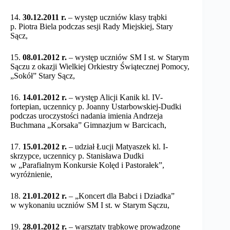
14.
30.12.2011 r.
– występ uczniów klasy trąbki
p. Piotra Biela podczas sesji Rady Miejskiej, Stary
Sącz,
15.
08.01.2012 r.
– występ uczniów SM I st. w Starym
Sączu z okazji Wielkiej Orkiestry Świątecznej Pomocy,
„Sokół” Stary Sącz,
16.
14.01.2012 r.
– występ Alicji Kanik kl. IV-
fortepian, uczennicy p. Joanny Ustarbowskiej-Dudki
podczas uroczystości nadania imienia Andrzeja
Buchmana „Korsaka” Gimnazjum w Barcicach,
17.
15.01.2012 r.
– udział Łucji Matyaszek kl. I-
skrzypce, uczennicy p. Stanisława Dudki
w „Parafialnym Konkursie Kolęd i Pastorałek”,
wyróżnienie,
18.
21.01.2012 r.
– „Koncert dla Babci i Dziadka”
w wykonaniu uczniów SM I st. w Starym Sączu,
19.
28.01.2012 r.
– warsztaty trąbkowe prowadzone