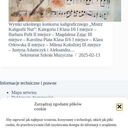
Wyniki szkolnego konkursu kaligraficznego „Mistrz
Kaligrafii Nut”: Kategoria I Klasa I/6 I miejsce –
Barbara Pulit II miejsce – Magdalena Zając III
miejsce – Karolina Plata Klasa II/6 I miejsce – Klara
Orłowska II miejsce – Milena Kołodziej III miejsce
– Justyna Adamczyk i Aleksandra…
Sekretariat Szkoła Muzyczna
2025-02-13
Informacje techniczne i prawne
Mapa serwisu
Deklaracja dostępności
Ochrona Danych Osobowych
Zarządzaj zgodami plików
Polityka plików cookies (EU)
cookie
Aby zapewnić jak najlepsze wrażenia, korzystamy z technologii, takich jak pliki
cookie, do przechowywania i/lub uzyskiwania dostępu do informacji o urządzeniu.
Kontakt: