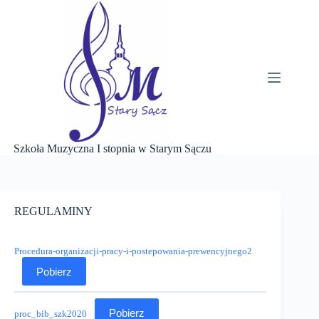
Przejdź
do
treści
Szkoła Muzyczna I stopnia w Starym Sączu
REGULAMINY
Procedura-organizacji-pracy-i-postepowania-prewencyjnego2
Pobierz
Pobierz
proc_bib_szk2020