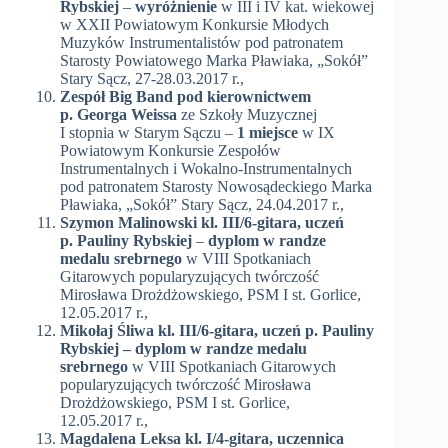
Rybskiej
–
wyróżnienie
w III i IV kat. wiekowej
w XXII Powiatowym Konkursie Młodych
Muzyków Instrumentalistów pod patronatem
Starosty Powiatowego Marka Pławiaka, „Sokół”
Stary Sącz, 27-28.03.2017 r.,
Zespół Big Band
pod kierownictwem
p. Georga Weissa
ze Szkoły Muzycznej
I stopnia w Starym Sączu –
1 miejsce
w IX
Powiatowym Konkursie Zespołów
Instrumentalnych i Wokalno-Instrumentalnych
pod patronatem Starosty Nowosądeckiego Marka
Pławiaka, „Sokół” Stary Sącz, 24.04.2017 r.,
Szymon Malinowski kl. III/6-gitara, uczeń
p. Pauliny Rybskiej
–
dyplom w randze
medalu srebrnego
w VIII Spotkaniach
Gitarowych popularyzujących twórczość
Mirosława Drożdżowskiego, PSM I st. Gorlice,
12.05.2017 r.,
Mikołaj Śliwa kl. III/6-gitara, uczeń p. Pauliny
Rybskiej
– dyplom w randze medalu
srebrnego
w VIII Spotkaniach Gitarowych
popularyzujących twórczość Mirosława
Drożdżowskiego, PSM I st. Gorlice,
12.05.2017 r.,
Magdalena Leksa kl. I/4-gitara, uczennica