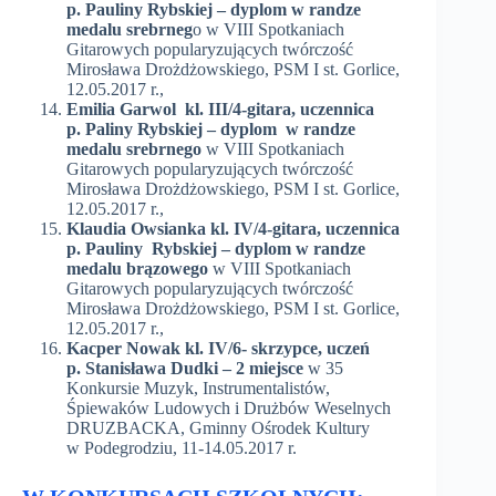
p. Pauliny Rybskiej – dyplom w randze
medalu srebrneg
o w VIII Spotkaniach
Gitarowych popularyzujących twórczość
Mirosława Drożdżowskiego, PSM I st. Gorlice,
12.05.2017 r.,
Emilia Garwol kl. III/4-gitara, uczennica
p. Paliny Rybskiej – dyplom w randze
medalu srebrnego
w VIII Spotkaniach
Gitarowych popularyzujących twórczość
Mirosława Drożdżowskiego, PSM I st. Gorlice,
12.05.2017 r.,
Klaudia Owsianka kl. IV/4-gitara, uczennica
p. Pauliny Rybskiej – dyplom w randze
medalu brązowego
w VIII Spotkaniach
Gitarowych popularyzujących twórczość
Mirosława Drożdżowskiego, PSM I st. Gorlice,
12.05.2017 r.,
Kacper Nowak kl. IV/6- skrzypce, uczeń
p. Stanisława Dudki – 2 miejsce
w 35
Konkursie Muzyk, Instrumentalistów,
Śpiewaków Ludowych i Drużbów Weselnych
DRUZBACKA, Gminny Ośrodek Kultury
w Podegrodziu, 11-14.05.2017 r.