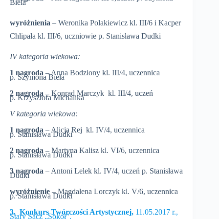
Biela
wyróżnienia
– Weronika Polakiewicz kl. III/6 i Kacper
Chlipała kl. III/6, uczniowie p. Stanisława Dudki
IV kategoria wiekowa:
1 nagroda
– Anna Bodziony kl. III/4, uczennica
p. Szymona Biela
2 nagroda
– Konrad Marczyk kl. III/4, uczeń
p. Krzysztofa Michalika
V kategoria wiekowa:
1 nagroda
– Alicja Rej kl. IV/4, uczennica
p. Stanisława Dudki
2 nagroda
– Martyna Kalisz kl. VI/6, uczennica
p. Stanisława Dudki
3 nagroda
– Antoni Lelek kl. IV/4, uczeń p. Stanisława
Dudki
wyróżnienie
– Magdalena Lorczyk kl. V/6, uczennica
p. Stanisława Dudki
3. Konkurs Twórczości Artystycznej,
11.05.2017 r.,
Stary Sącz „Sokół”.