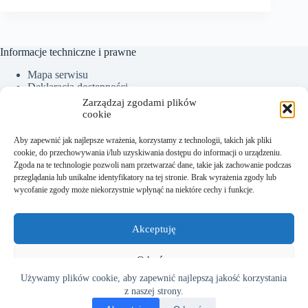
Informacje techniczne i prawne
Mapa serwisu
Deklaracja dostępności
Ochrona Danych Osobowych
Zarządzaj zgodami plików
Polityka plików cookies (EU)
cookie
Aby zapewnić jak najlepsze wrażenia, korzystamy z technologii, takich jak pliki
cookie, do przechowywania i/lub uzyskiwania dostępu do informacji o urządzeniu.
Kontakt:
Zgoda na te technologie pozwoli nam przetwarzać dane, takie jak zachowanie podczas
przeglądania lub unikalne identyfikatory na tej stronie. Brak wyrażenia zgody lub
Sekretariat tel.: +48 18 300 01 93
wycofanie zgody może niekorzystnie wpłynąć na niektóre cechy i funkcje.
Dyrektor tel. kom.: +48 782 538 840
e-mail:
sekretariat@sm.starysacz.org.pl
Akceptuję
Adres:
Odmów
Używamy plików cookie, aby zapewnić najlepszą jakość korzystania
Szkoła Muzyczna I stopnia w Starym Sączu
Zobacz preferencje
ul. Kazimierza Wielkiego 14
z naszej strony.
33-340 Stary Sącz