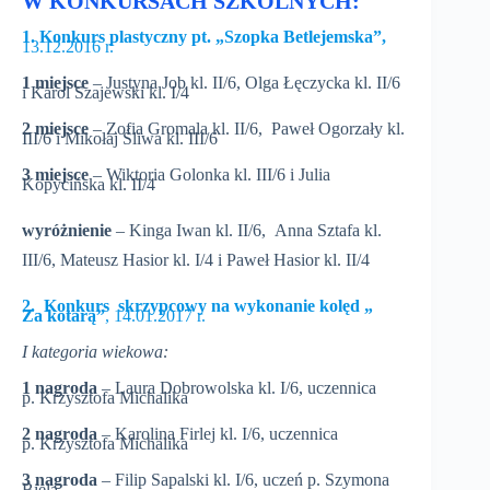
W KONKURSACH SZKOLNYCH:
1. Konkurs plastyczny pt. „Szopka Betlejemska”,
13.12.2016 r.
1 miejsce
–
Justyna Job kl. II/6, Olga Łęczycka kl. II/6
i Karol Szajewski kl. I/4
2 miejsce
– Zofia Gromala kl. II/6, Paweł Ogorzały kl.
III/6 i Mikołaj Śliwa kl. III/6
3 miejsce
– Wiktoria Golonka kl. III/6 i Julia
Kopycińska kl. II/4
wyróżnienie
– Kinga Iwan kl. II/6, Anna Sztafa kl.
III/6, Mateusz Hasior kl. I/4 i Paweł Hasior kl. II/4
2.
Konkurs skrzypcowy na wykonanie kolęd „
Za kotarą”
, 14.01.2017 r.
I kategoria wiekowa:
1 nagroda
– Laura Dobrowolska kl. I/6, uczennica
p. Krzysztofa Michalika
2 nagroda
– Karolina Firlej kl. I/6, uczennica
p. Krzysztofa Michalika
3 nagroda
– Filip Sapalski kl. I/6, uczeń p. Szymona
Biela