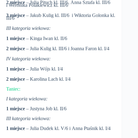
2 miejsce
– Julia Pituch kl. III/6, Anna Sztafa kl. III/6
i Weronika Polakiewicz kl. III/6
3 miejsce
– Jakub Kulig kl. III/6 i Wiktoria Golonka kl.
III/6
III kategoria wiekowa:
1 miejsce
– Kinga Iwan kl. II/6
2 miejsce
– Julia Kulig kl. III/6 i Joanna Faron kl. I/4
IV kategoria wiekowa:
1 miejsce
– Julia Wójs kl. I/4
2 miejsce
– Karolina Lach kl. I/4
Taniec:
I kategoria wiekowa:
1 miejsce
– Justyna Job kl. II/6
III kategoria wiekowa:
1 miejsce
– Julia Dudek kl. V/6 i Anna Ptaśnik kl. I/4