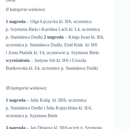
II kategoria wiekowa:
1 nagroda
– Olga Łęczycka kl. II/6, uczennica
p. Szymona Biela i Karolina Lach kl. I.4, uczennica
p. Stanisława Dudki
2 nagroda
– Kinga Iwan kl. II/6,
uczennica p. Stanisława Dudki, Emil Kłak kl. II/6
i Anna Ptaśnik kl. I/4, uczniowie p. Szymona Biela
wyróżnienia
– Justyna Job kl. II/6 i Urszula
Bartkowska kl. I/4, uczennice p. Stanisława Dudki
III kategoria wiekowa:
1 nagroda –
Julia Kulig kl. III/6, uczennica
p. Stanisława Dudki i Julia Kopycińska kl. II/4,
uczennica p. Szymona Biela
3 nagroda
– Jan Długosz kl. III/6,uczeń p. Szymona