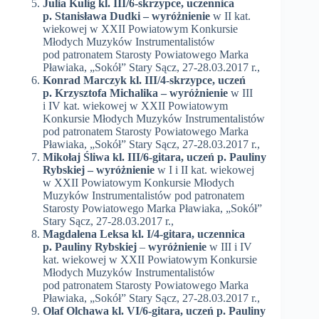
Julia Kulig kl. III/6-skrzypce, uczennica
p. Stanisława Dudki – wyróżnienie
w II kat.
wiekowej w XXII Powiatowym Konkursie
Młodych Muzyków Instrumentalistów
pod patronatem Starosty Powiatowego Marka
Pławiaka, „Sokół” Stary Sącz, 27-28.03.2017 r.,
Konrad Marczyk kl. III/4-skrzypce, uczeń
p. Krzysztofa Michalika – wyróżnienie
w III
i IV kat. wiekowej w XXII Powiatowym
Konkursie Młodych Muzyków Instrumentalistów
pod patronatem Starosty Powiatowego Marka
Pławiaka, „Sokół” Stary Sącz, 27-28.03.2017 r.,
Mikołaj Śliwa kl. III/6-gitara, uczeń p. Pauliny
Rybskiej – wyróżnienie
w I i II kat. wiekowej
w XXII Powiatowym Konkursie Młodych
Muzyków Instrumentalistów pod patronatem
Starosty Powiatowego Marka Pławiaka, „Sokół”
Stary Sącz, 27-28.03.2017 r.,
Magdalena Leksa kl. I/4-gitara, uczennica
p. Pauliny Rybskiej
–
wyróżnienie
w III i IV
kat. wiekowej w XXII Powiatowym Konkursie
Młodych Muzyków Instrumentalistów
pod patronatem Starosty Powiatowego Marka
Pławiaka, „Sokół” Stary Sącz, 27-28.03.2017 r.,
Olaf Olchawa kl. VI/6-gitara, uczeń p. Pauliny