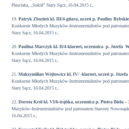
Pławiaka, „Sokół” Stary Sącz, 16.04.2015 r.,
19.
Patryk Zbozień
kl. III/4-gitara, uczeń p. Pauliny Rybskie
Konkursie Młodych Muzyków-Instrumentalistów pod patronate
Stary Sącz, 16.04.2015 r.,
20.
Paulina Marczyk
kl. II/4-klarnet, uczennica p. Józefa 
Konkursie Młodych Muzyków-Instrumentalistów pod patronate
Stary Sącz, 16.04.2015 r.,
21.
Maksymilian Wójtowicz
kl. IV/ -klarnet, uczeń p. Józef
Konkursie Młodych Muzyków-Instrumentalistów pod patronate
Stary Sącz, 16.04.2015 r.,
22.
Dorota Król
kl. VI/6-trąbka, uczennica p. Piotra Biela – 
Muzyków-Instrumentalistów pod patronatem Starosty Nowosąde
16.04.2015 r.,