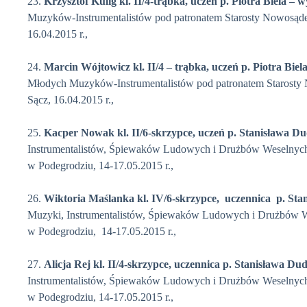
23.
Krzysztof Kulig
kl. II/4-trąbka, uczeń p. Piotra Biela – 
Muzyków-Instrumentalistów pod patronatem Starosty Nowosąde
16.04.2015 r.,
24.
Marcin Wójtowicz
kl. II/4 – trąbka, uczeń p. Piotra Biel
Młodych Muzyków-Instrumentalistów pod patronatem Starosty 
Sącz, 16.04.2015 r.,
25.
Kacper Nowak kl. II/6-skrzypce, uczeń p. Stanisława Du
Instrumentalistów, Śpiewaków Ludowych i Drużbów Weselnyc
w Podegrodziu, 14-17.05.2015 r.,
26.
Wiktoria Maślanka
kl. IV/6-skrzypce, uczennica p. Sta
Muzyki, Instrumentalistów, Śpiewaków Ludowych i Drużbów 
w Podegrodziu, 14-17.05.2015 r.,
27.
Alicja Rej
kl. II/4-skrzypce, uczennica p. Stanisława Du
Instrumentalistów, Śpiewaków Ludowych i Drużbów Weselnyc
w Podegrodziu, 14-17.05.2015 r.,