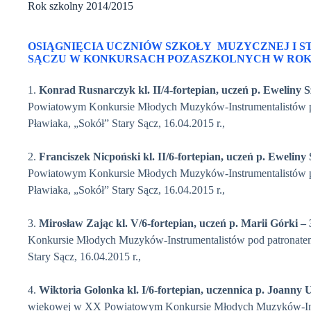
Rok szkolny 2014/2015
OSIĄGNIĘCIA UCZNIÓW SZKOŁY MUZYCZNEJ I S
SĄCZU W KONKURSACH POZASZKOLNYCH W ROKU 
1.
Konrad Rusnarczyk kl. II/4-fortepian, uczeń p. Eweliny 
Powiatowym Konkursie Młodych Muzyków-Instrumentalistów p
Pławiaka, „Sokół” Stary Sącz, 16.04.2015 r.,
2.
Franciszek Nicpoński
kl. II/6-fortepian, uczeń p. Eweliny
Powiatowym Konkursie Młodych Muzyków-Instrumentalistów p
Pławiaka, „Sokół” Stary Sącz, 16.04.2015 r.,
3.
Mirosław Zając
kl. V/6-fortepian, uczeń p. Marii Górki
– 
Konkursie Młodych Muzyków-Instrumentalistów pod patronate
Stary Sącz, 16.04.2015 r.,
4.
Wiktoria Golonka kl. I/6-fortepian, uczennica p. Joanny
wiekowej w XX Powiatowym Konkursie Młodych Muzyków-Instr