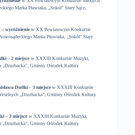
wyróżnienie
w XX Powiatowym Konkursie Młodych
ckiego Marka Pławiaka, „Sokół” Stary Sącz,
a
– wyróżnienie
w XX Powiatowym Konkursie
Nowosądeckiego Marka Pławiaka, „Sokół” Stary
dki – 2 miejsce
w XXXIII Konkursie Muzyki,
h „Druzbacka”, Gminny Ośrodek Kultury
nisława Dudki
–
3 miejsce
w XXXIII Konkursie
Weselnych „Druzbacka”, Gminny Ośrodek Kultury
dki
– 3 miejsce
w XXXIII Konkursie Muzyki,
h „Druzbacka”, Gminny Ośrodek Kultury