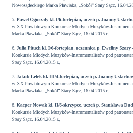
Nowosądeckiego Marka Pławiaka, „Sokół” Stary Sącz, 16.04.20
5.
Paweł Ogorzały
kl. I/6-fortepian, uczeń p. Joanny Ustar
w XX Powiatowym Konkursie Młodych Muzyków-Instrumentali
Marka Pławiaka, „Sokół” Stary Sącz, 16.04.2015 r.,
6.
Julia Pituch
kl. I/6-fortepian, uczennica p. Eweliny Szary
Konkursie Młodych Muzyków-Instrumentalistów pod patronate
Stary Sącz, 16.04.2015 r.,
7.
Jakub Lelek
kl. III/4-fortepian, uczeń p. Joanny Ustarb
w XX Powiatowym Konkursie Młodych Muzyków-Instrumentali
Marka Pławiaka, „Sokół” Stary Sącz, 16.04.2015 r.,
8.
Kacper Nowak
kl. II/6-skrzypce, uczeń p. Stanisława Du
Konkursie Młodych Muzyków-Instrumentalistów pod patronate
Stary Sącz, 16.04.2015 r.,