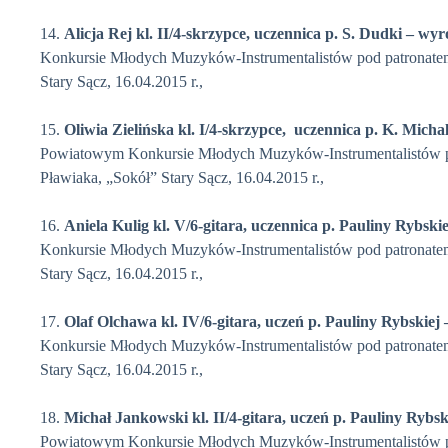
14.
Alicja Rej
kl. II/4-skrzypce, uczennica p. S. Dudki
– wyr
Konkursie Młodych Muzyków-Instrumentalistów pod patronate
Stary Sącz, 16.04.2015 r.,
15.
Oliwia Zielińska
kl. I/4-skrzypce, uczennica p. K. Micha
Powiatowym Konkursie Młodych Muzyków-Instrumentalistów p
Pławiaka, „Sokół” Stary Sącz, 16.04.2015 r.,
16.
Aniela Kulig kl. V/6-gitara, uczennica p. Pauliny Rybskie
Konkursie Młodych Muzyków-Instrumentalistów pod patronate
Stary Sącz, 16.04.2015 r.,
17.
Olaf Olchawa kl. IV/6-gitara, uczeń p. Pauliny Rybskiej 
Konkursie Młodych Muzyków-Instrumentalistów pod patronate
Stary Sącz, 16.04.2015 r.,
18.
Michał Jankowski kl. II/4-gitara, uczeń p. Pauliny Rybsk
Powiatowym Konkursie Młodych Muzyków-Instrumentalistów p