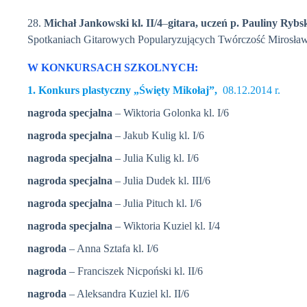
28.
Michał Jankowski kl. II/4
–
gitara, uczeń p. Pauliny Rybsk
Spotkaniach Gitarowych Popularyzujących Twórczość Mirosław
W KONKURSACH SZKOLNYCH:
1. Konkurs plastyczny „Święty Mikołaj”,
08.12.2014 r.
nagroda specjalna
– Wiktoria Golonka kl. I/6
nagroda specjalna
– Jakub Kulig kl. I/6
nagroda specjalna
– Julia Kulig kl. I/6
nagroda specjalna
– Julia Dudek kl. III/6
nagroda specjalna
– Julia Pituch kl. I/6
nagroda specjalna
– Wiktoria Kuziel kl. I/4
nagroda
– Anna Sztafa kl. I/6
nagroda
– Franciszek Nicpoński kl. II/6
nagroda
– Aleksandra Kuziel kl. II/6