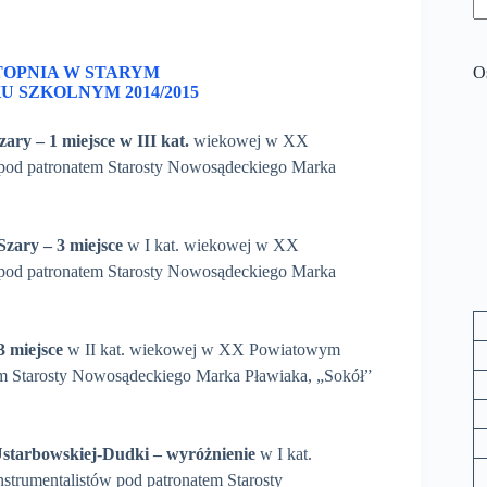
TOPNIA W STARYM
O
SZKOLNYM 2014/2015
Szary
– 1 miejsce w III kat.
wiekowej w XX
od patronatem Starosty Nowosądeckiego Marka
 Szary
– 3 miejsce
w I kat. wiekowej w XX
od patronatem Starosty Nowosądeckiego Marka
3 miejsce
w II kat. wiekowej w XX Powiatowym
m Starosty Nowosądeckiego Marka Pławiaka, „Sokół”
 Ustarbowskiej-Dudki – wyróżnienie
w I kat.
umentalistów pod patronatem Starosty