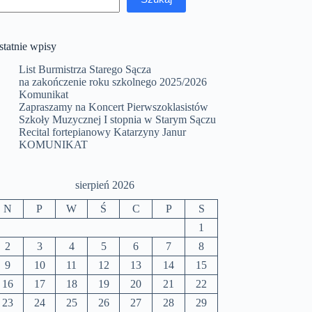
statnie wpisy
List Burmistrza Starego Sącza
na zakończenie roku szkolnego 2025/2026
Komunikat
Zapraszamy na Koncert Pierwszoklasistów
Szkoły Muzycznej I stopnia w Starym Sączu
Recital fortepianowy Katarzyny Janur
KOMUNIKAT
sierpień 2026
N
P
W
Ś
C
P
S
1
2
3
4
5
6
7
8
9
10
11
12
13
14
15
16
17
18
19
20
21
22
23
24
25
26
27
28
29