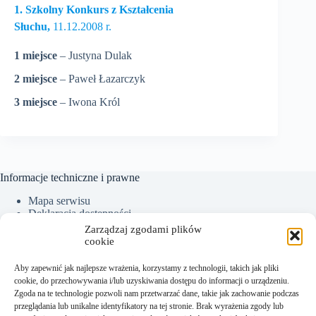
1. Szkolny Konkurs z Kształcenia
Słuchu,
11.12.2008 r.
1 miejsce
– Justyna Dulak
2 miejsce
– Paweł Łazarczyk
3 miejsce
– Iwona Król
Informacje techniczne i prawne
Mapa serwisu
Deklaracja dostępności
Ochrona Danych Osobowych
Zarządzaj zgodami plików
Polityka plików cookies (EU)
cookie
Aby zapewnić jak najlepsze wrażenia, korzystamy z technologii, takich jak pliki
cookie, do przechowywania i/lub uzyskiwania dostępu do informacji o urządzeniu.
Kontakt:
Zgoda na te technologie pozwoli nam przetwarzać dane, takie jak zachowanie podczas
przeglądania lub unikalne identyfikatory na tej stronie. Brak wyrażenia zgody lub
Sekretariat tel.: +48 18 300 01 93