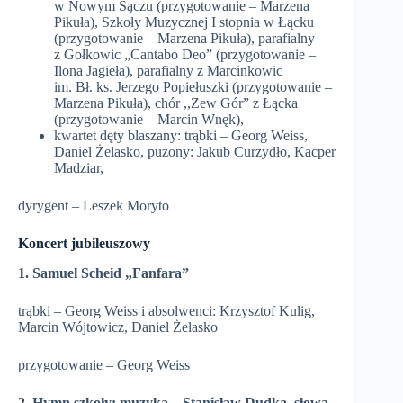
w Nowym Sączu (przygotowanie – Marzena
Pikuła), Szkoły Muzycznej I stopnia w Łącku
(przygotowanie – Marzena Pikuła), parafialny
z Gołkowic „Cantabo Deo” (przygotowanie –
Ilona Jagieła), parafialny z Marcinkowic
im. Bł. ks. Jerzego Popiełuszki (przygotowanie –
Marzena Pikuła), chór ,,Zew Gór” z Łącka
(przygotowanie – Marcin Wnęk),
kwartet dęty blaszany: trąbki – Georg Weiss,
Daniel Żelasko, puzony: Jakub Curzydło, Kacper
Madziar,
dyrygent – Leszek Moryto
Koncert jubileuszowy
1. Samuel Scheid „Fanfara”
trąbki – Georg Weiss i absolwenci: Krzysztof Kulig,
Marcin Wójtowicz, Daniel Żelasko
przygotowanie – Georg Weiss
2. Hymn szkoły: muzyka – Stanisław Dudka, słowa