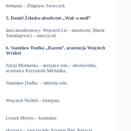
fortepian – Zbigniew Szewczyk
5. Daniel Żelasko-absolwent „Walc a-moll”
duet akordeonowy: Wojciech Lis – absolwent, Marek
Tumidajewicz – nauczyciel
6. Stanisław Dudka „Razem”, aranżacja Wojciech
Wró
bel
Alicja Mordarska – skrzypce solo – absolwentka,
uczennica Krzysztofa Michalika,
Stanisław Dudka – altówka solo,
Wojciech Wróbel – fortepian,
Leszek Moryto – kontrabas
skrzypce – nauczyciele: Szymon Biel, Patrycja