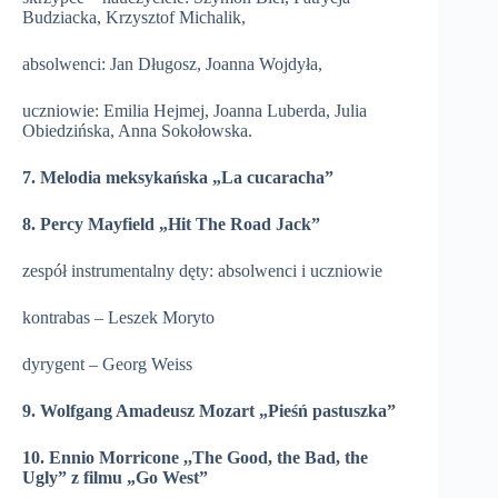
Budziacka, Krzysztof Michalik,
absolwenci: Jan Długosz, Joanna Wojdyła,
uczniowie: Emilia Hejmej, Joanna Luberda, Julia
Obiedzińska, Anna Sokołowska.
7.
Melodia meksykańska „
La cucaracha
”
8. Percy Mayfield „Hit The Road Jack
”
zespół instrumentalny dęty: absolwenci i uczniowie
kontrabas – Leszek Moryto
dyrygent – Georg Weiss
9.
Wolfgang Amadeusz Mozart „
Pie
śń pastuszka”
10. Ennio Morricone ,,The Good, the Bad, the
Ugly” z filmu „
Go West
”