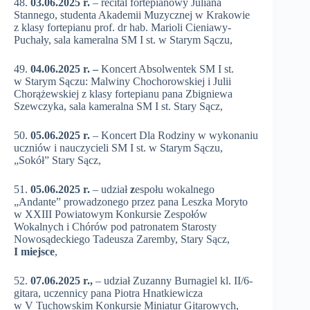
48.
03.06.2025 r.
– recital fortepianowy Juliana
Stannego, studenta Akademii Muzycznej w Krakowie
z klasy fortepianu prof. dr hab. Marioli Cieniawy-
Puchały, sala kameralna SM I st. w Starym Sączu,
49.
04.06.2025 r. –
Koncert Absolwentek SM I st.
w Starym Sączu: Malwiny Chochorowskiej i Julii
Chorążewskiej z klasy fortepianu pana Zbigniewa
Szewczyka, sala kameralna SM I st. Stary Sącz,
50.
05.06.2025 r.
– Koncert Dla Rodziny w wykonaniu
uczniów i nauczycieli SM I st. w Starym Sączu,
„Sokół” Stary Sącz,
51.
05.06.2025 r.
– udział
z
espołu wokalnego
„Andante” prowadzonego przez pana Leszka Moryto
w XXIII Powiatowym Konkursie Zespołów
Wokalnych i Chórów pod patronatem Starosty
Nowosądeckiego Tadeusza Zaremby, Stary Sącz,
I miejsce
,
52.
07.06.2025 r.,
– udział Zuzanny Burnagiel kl. II/6-
gitara, uczennicy pana Piotra Hnatkiewicza
w V Tuchowskim Konkursie Miniatur Gitarowych,