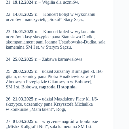
21.
19.12.2024 r.
– Wigilia dla uczniów,
22.
14.01.2025 r.
– Koncert kolęd w wykonaniu
uczniów i nauczycieli, „Sokół” Stary Sącz,
23.
16.01.2025 r.
– Koncert kolęd w wykonaniu
uczniów klasy skrzypiec pana Stanisława Dudki,
akompaniament pani Joanna Ustarbowska-Dudka, sala
kameralna SM I st. w Starym Sączu,
24.
25.02.2025 r.
– Zabawa karnawałowa
25.
28.02.2025 r.
– udział Zuzanny Burnagiel kl. II/6-
gitara, uczennicy pana Piotra Hnatkiewicza w VI
Zimowym Przeglądzie Gitarowym w Bobowej,
SM I st. Bobowa,
nagroda II stopnia,
26.
21.03.2025 r.
– udział Magdaleny Platy kl. I/6-
skrzypce, uczennicy pana Krzysztofa Michalika
w konkursie „Mam talent”, Rogi,
27.
01.04.2025 r.
– wręczenie nagród w konkursie
„Mistrz Kaligrafii Nut”, sala kameralna SM I st.