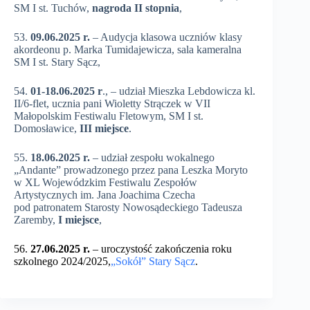
SM I st. Tuchów,
nagroda II stopnia
,
53.
09.06.2025 r.
– Audycja klasowa uczniów klasy
akordeonu p. Marka Tumidajewicza, sala kameralna
SM I st. Stary Sącz,
54.
01-18.06.2025 r
., – udział Mieszka Lebdowicza kl.
II/6-flet, ucznia pani Wioletty Strączek w VII
Małopolskim Festiwalu Fletowym, SM I st.
Domosławice,
III miejsce
.
55.
18.06.2025 r.
– udział zespołu wokalnego
„Andante” prowadzonego przez pana Leszka Moryto
w XL Wojewódzkim Festiwalu Zespołów
Artystycznych im. Jana Joachima Czecha
pod patronatem Starosty Nowosądeckiego Tadeusza
Zaremby,
I miejsce
,
56.
27.06.2025 r.
– uroczystość zakończenia roku
szkolnego 2024/2025,
„Sokół” Stary Sącz
.