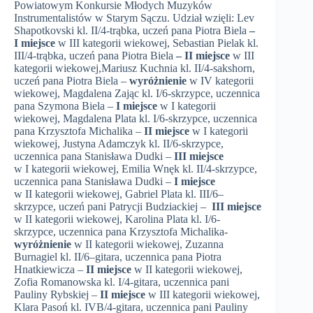
Powiatowym Konkursie Młodych Muzyków
Instrumentalistów w Starym Sączu. Udział wzięli: Lev
Shapotkovski kl. II/4-trąbka, uczeń pana Piotra Biela
–
I miejsce
w III kategorii wiekowej, Sebastian Pielak kl.
III/4-trąbka, uczeń pana Piotra Biela
– II miejsce
w III
kategorii wiekowej,Mariusz Kuchnia kl. II/4-sakshorn,
uczeń pana Piotra Biela –
wyróżnienie
w IV kategorii
wiekowej, Magdalena Zając kl. I/6-skrzypce, uczennica
pana Szymona Biela –
I miejsce
w I kategorii
wiekowej, Magdalena Plata kl. I/6-skrzypce, uczennica
pana Krzysztofa Michalika –
II miejsce
w I kategorii
wiekowej, Justyna Adamczyk kl. II/6-skrzypce,
uczennica pana Stanisława Dudki –
III miejsce
w I kategorii wiekowej, Emilia Wnęk kl. II/4-skrzypce,
uczennica pana Stanisława Dudki –
I miejsce
w II kategorii wiekowej, Gabriel Plata kl. III/6–
skrzypce, uczeń pani Patrycji Budziackiej –
III miejsce
w II kategorii wiekowej, Karolina Plata kl. I/6-
skrzypce, uczennica pana Krzysztofa Michalika-
wyróżnienie
w II kategorii wiekowej, Zuzanna
Burnagiel kl. II/6–gitara, uczennica pana Piotra
Hnatkiewicza –
II miejsce
w II kategorii wiekowej,
Zofia Romanowska kl. I/4-gitara, uczennica pani
Pauliny Rybskiej –
II miejsce
w III kategorii wiekowej,
Klara Pasoń kl. IVB/4-gitara, uczennica pani Pauliny