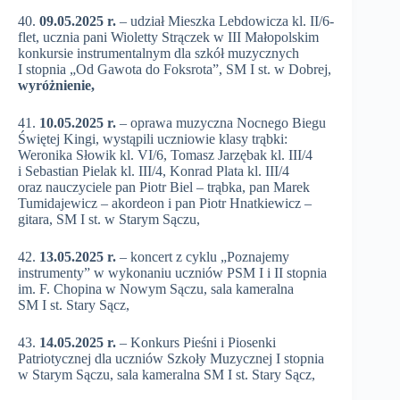
40.
09.05.2025 r.
– udział Mieszka Lebdowicza kl. II/6-
flet, ucznia pani Wioletty Strączek w III Małopolskim
konkursie instrumentalnym dla szkół muzycznych
I stopnia „Od Gawota do Foksrota”, SM I st. w Dobrej,
wyróżnienie,
41.
10.05.2025 r.
– oprawa muzyczna Nocnego Biegu
Świętej Kingi, wystąpili uczniowie klasy trąbki:
Weronika Słowik kl. VI/6, Tomasz Jarzębak kl. III/4
i Sebastian Pielak kl. III/4, Konrad Plata kl. III/4
oraz nauczyciele pan Piotr Biel – trąbka, pan Marek
Tumidajewicz – akordeon i pan Piotr Hnatkiewicz –
gitara, SM I st. w Starym Sączu,
42.
13.05.2025 r.
– koncert z cyklu „Poznajemy
instrumenty” w wykonaniu uczniów PSM I i II stopnia
im. F. Chopina w Nowym Sączu, sala kameralna
SM I st. Stary Sącz,
43.
14.05.2025 r.
– Konkurs Pieśni i Piosenki
Patriotycznej dla uczniów Szkoły Muzycznej I stopnia
w Starym Sączu, sala kameralna SM I st. Stary Sącz,