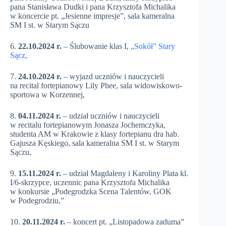
pana Stanisława Dudki i pana Krzysztofa Michalika
w koncercie pt. „Jesienne impresje”, sala kameralna
SM I st. w Starym Sączu
6.
22.10.2024 r.
– Ślubowanie klas I,
„Sokół” Stary
Sącz,
7.
24.10.2024 r.
– wyjazd uczniów i nauczycieli
na recital fortepianowy Lily Phee, sala widowiskowo-
sportowa w Korzennej,
8.
04.11.2024 r.
– udział uczniów i nauczycieli
w recitalu fortepianowym Jonasza Jochemczyka,
studenta AM w Krakowie z klasy fortepianu dra hab.
Gajusza Kęskiego, sala kameralna SM I st. w Starym
Sączu,
9.
15.11.2024 r.
– udział Magdaleny i Karoliny Plata kl.
I/6-skrzypce, uczennic pana Krzysztofa Michalika
w konkursie „Podegrodzka Scena Talentów, GOK
w Podegrodziu,”
10.
20.11.2024 r.
– koncert pt. „Listopadowa zaduma”