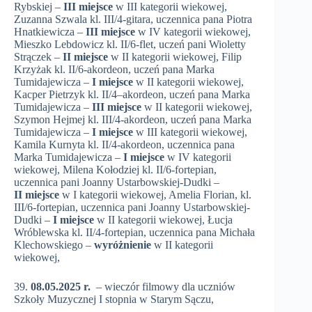
Rybskiej –
III miejsce
w III kategorii wiekowej,
Zuzanna Szwala kl. III/4-gitara, uczennica pana Piotra
Hnatkiewicza –
III miejsce
w IV kategorii wiekowej,
Mieszko Lebdowicz kl. II/6-flet, uczeń pani Wioletty
Strączek –
II miejsce
w II kategorii wiekowej, Filip
Krzyżak kl. II/6-akordeon, uczeń pana Marka
Tumidajewicza –
I miejsce
w II kategorii wiekowej,
Kacper Pietrzyk kl. II/4–akordeon, uczeń pana Marka
Tumidajewicza –
III miejsce
w II kategorii wiekowej,
Szymon Hejmej kl. III/4-akordeon, uczeń pana Marka
Tumidajewicza –
I miejsce
w III kategorii wiekowej,
Kamila Kurnyta kl. II/4-akordeon, uczennica pana
Marka Tumidajewicza –
I miejsce
w IV kategorii
wiekowej, Milena Kołodziej kl. II/6-fortepian,
uczennica pani Joanny Ustarbowskiej-Dudki –
II miejsce
w I kategorii wiekowej, Amelia Florian, kl.
III/6-fortepian, uczennica pani Joanny Ustarbowskiej-
Dudki –
I miejsce
w II kategorii wiekowej, Łucja
Wróblewska kl. II/4-fortepian, uczennica pana Michała
Klechowskiego –
wyróżnienie
w II kategorii
wiekowej,
39.
08.05.2025 r.
– wieczór filmowy dla uczniów
Szkoły Muzycznej I stopnia w Starym Sączu,