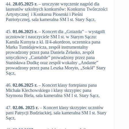
44.
28.05.2025 r.
– uroczyste wręczenie nagród dla
laureatów szkolnych konkursów: Konkursu Twórczości
Artystycznej i Konkursu Piosenki i Pieśni
Patriotycznej, sala kameralna SM I st. Stary Sącz,
45.
01.06.2025 r.
– Koncert dla „Gniazda” – wystąpili
uczniowie i nauczyciele SM I st. w Starym Sączu:
Kamila Kurnyta z kl. II/4-akordeon, uczennica pana
Marka Tumidajewicza, zespół instrumentalny
prowadzony przez pana Daniela Żelasko, zespół
smyczkowy „Cantabile” prowadzony przez pana
Stanisława Dudkę oraz zespół wokalny „Andante”
prowadzony przez pana Leszka Moryto, „Sokół” Stary
Sącz,
46.
02.06.2025 r.
– Koncert klasy fortepianu pana
Michała Klechowskiego i klasy skrzypiec pana
Szymona Biela, sala kameralna SM I st. Stary Sącz,
47.
02.06. 2025 r.
– Koncert klasy skrzypiec uczniów
pani Patrycji Budziackiej, sala kameralna SM I st. Stary
Sącz,