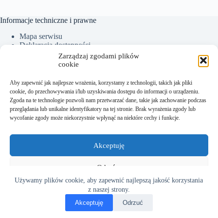
Informacje techniczne i prawne
Mapa serwisu
Deklaracja dostępności
Ochrona Danych Osobowych
Zarządzaj zgodami plików
Polityka plików cookies (EU)
cookie
Aby zapewnić jak najlepsze wrażenia, korzystamy z technologii, takich jak pliki
cookie, do przechowywania i/lub uzyskiwania dostępu do informacji o urządzeniu.
Kontakt:
Zgoda na te technologie pozwoli nam przetwarzać dane, takie jak zachowanie podczas
przeglądania lub unikalne identyfikatory na tej stronie. Brak wyrażenia zgody lub
Sekretariat tel.: +48 18 300 01 93
wycofanie zgody może niekorzystnie wpłynąć na niektóre cechy i funkcje.
Dyrektor tel. kom.: +48 782 538 840
e-mail:
sekretariat@sm.starysacz.org.pl
Akceptuję
Adres:
Odmów
Używamy plików cookie, aby zapewnić najlepszą jakość korzystania
Szkoła Muzyczna I stopnia w Starym Sączu
Zobacz preferencje
ul. Kazimierza Wielkiego 14
z naszej strony.
33-340 Stary Sącz
Akceptuję
Odrzuć
Copyright © 2026 -
Szkoła Muzyczna I stopnia w Starym
Polityka plików cookies
Sączu
. Autor: AK