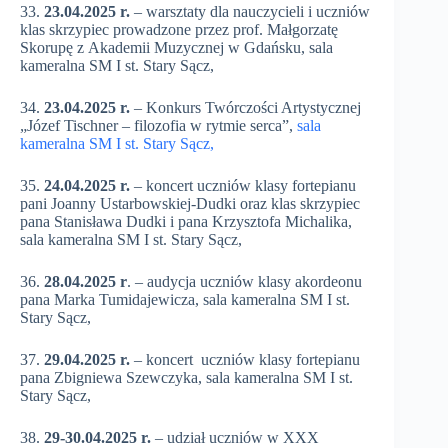
33.
23.04.2025 r.
– warsztaty dla nauczycieli i uczniów
klas skrzypiec prowadzone przez prof. Małgorzatę
Skorupę z Akademii Muzycznej w Gdańsku, sala
kameralna SM I st. Stary Sącz,
34.
23.04.2025 r.
– Konkurs Twórczości Artystycznej
„Józef Tischner – filozofia w rytmie serca”,
sala
kameralna SM I st. Stary Sącz,
35.
24.04.2025 r.
– koncert uczniów klasy fortepianu
pani Joanny Ustarbowskiej-Dudki oraz klas skrzypiec
pana Stanisława Dudki i pana Krzysztofa Michalika,
sala kameralna SM I st. Stary Sącz,
36.
28.04.2025 r
. – audycja uczniów klasy akordeonu
pana Marka Tumidajewicza, sala kameralna SM I st.
Stary Sącz,
37.
29.04.2025 r.
– koncert uczniów klasy fortepianu
pana Zbigniewa Szewczyka, sala kameralna SM I st.
Stary Sącz,
38.
29-30.04.2025 r.
– udział uczniów w XXX