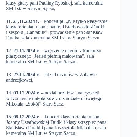
klasy gitary pani Pauliny Rybskiej, sala kameralna
SM I st. w Starym Sączu,
11.
21.11.2024 r. –
koncert pt. „Nie tylko klasycznie”
klasy fortepianu pani Joanny Ustarbowskiej-Dudki
i zespołu „Cantabile”- prowadzenie pan Stanisław
Dudka, sala kameralna SM I st. w Starym Sączu,
12.
21.11.2024 r.
– wręczenie nagród z konkursu
plastycznego „Jesień pieśnią malowana”, sala
kameralna SM I st. w Starym Sączu,
13.
27.11.2024 r.
– udział uczniów w Zabawie
andrzejkowej,
14.
03.12.2024 r.
– udział uczniów i nauczycieli
w Koncercie mikołajkowym z udziałem Świętego
Mikołaja, „Sokół” Stary Sącz,
15.
05.12.2024 r.
– koncert klasy fortepianu pani
Joanny Ustarbowskiej-Dudki i klasy skrzypiec pana
Stanisława Dudki i pana Krzysztofa Michalika, sala
kameralna SM I st. w Starym Sączu,