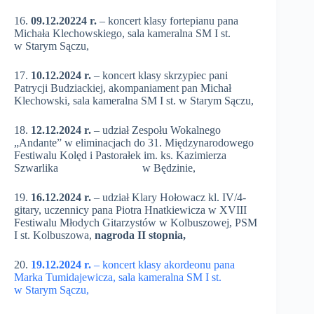
16.
09.12.20224 r.
– koncert klasy fortepianu pana
Michała Klechowskiego, sala kameralna SM I st.
w Starym Sączu,
17.
10.12.2024 r.
– koncert klasy skrzypiec pani
Patrycji Budziackiej, akompaniament pan Michał
Klechowski, sala kameralna SM I st. w Starym Sączu,
18.
12.12.2024 r.
– udział Zespołu Wokalnego
„Andante” w eliminacjach do 31. Międzynarodowego
Festiwalu Kolęd i Pastorałek im. ks. Kazimierza
Szwarlika w Będzinie,
19.
16.12.2024 r.
– udział Klary Hołowacz kl. IV/4-
gitary, uczennicy pana Piotra Hnatkiewicza w XVIII
Festiwalu Młodych Gitarzystów w Kolbuszowej, PSM
I st. Kolbuszowa,
nagroda II stopnia,
20.
19.12.2024 r.
– koncert klasy akordeonu pana
Marka Tumidajewicza, sala kameralna SM I st.
w Starym Sączu,