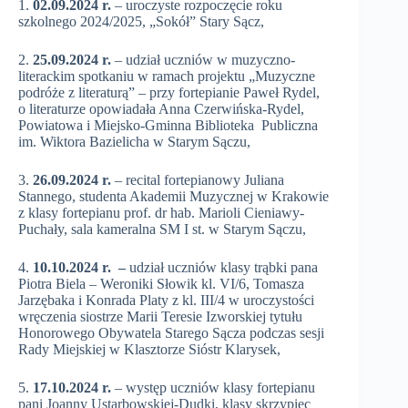
1.
02.09.2024 r.
– uroczyste rozpoczęcie roku
szkolnego 2024/2025, „Sokół” Stary Sącz,
2.
25.09.2024 r.
– udział uczniów w muzyczno-
literackim spotkaniu w ramach projektu „Muzyczne
podróże z literaturą” – przy fortepianie Paweł Rydel,
o literaturze opowiadała Anna Czerwińska-Rydel,
Powiatowa i Miejsko-Gminna Biblioteka Publiczna
im. Wiktora Bazielicha w Starym Sączu,
3.
26.09.2024 r.
– recital fortepianowy Juliana
Stannego, studenta Akademii Muzycznej w Krakowie
z klasy fortepianu prof. dr hab. Marioli Cieniawy-
Puchały, sala kameralna SM I st. w Starym Sączu,
4.
10.10.2024 r. –
udział uczniów klasy trąbki pana
Piotra Biela – Weroniki Słowik kl. VI/6, Tomasza
Jarzębaka i Konrada Platy z kl. III/4 w uroczystości
wręczenia siostrze Marii Teresie Izworskiej tytułu
Honorowego Obywatela Starego Sącza podczas sesji
Rady Miejskiej w Klasztorze Sióstr Klarysek,
5.
17.10.2024 r.
– występ uczniów klasy fortepianu
pani Joanny Ustarbowskiej-Dudki, klasy skrzypiec