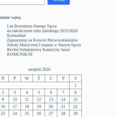
statnie wpisy
List Burmistrza Starego Sącza
na zakończenie roku szkolnego 2025/2026
Komunikat
Zapraszamy na Koncert Pierwszoklasistów
Szkoły Muzycznej I stopnia w Starym Sączu
Recital fortepianowy Katarzyny Janur
KOMUNIKAT
sierpień 2026
N
P
W
Ś
C
P
S
1
2
3
4
5
6
7
8
9
10
11
12
13
14
15
16
17
18
19
20
21
22
23
24
25
26
27
28
29