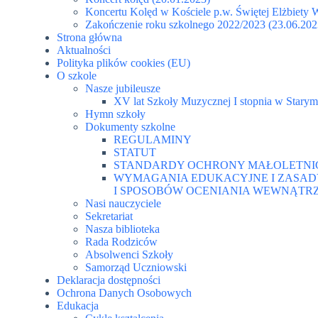
Koncertu Kolęd w Kościele p.w. Świętej Elżbiety 
Zakończenie roku szkolnego 2022/2023 (23.06.202
Strona główna
Aktualności
Polityka plików cookies (EU)
O szkole
Nasze jubileusze
XV lat Szkoły Muzycznej I stopnia w Stary
Hymn szkoły
Dokumenty szkolne
REGULAMINY
STATUT
STANDARDY OCHRONY MAŁOLETNI
WYMAGANIA EDUKACYJNE I ZASA
I SPOSOBÓW OCENIANIA WEWNĄTR
Nasi nauczyciele
Sekretariat
Nasza biblioteka
Rada Rodziców
Absolwenci Szkoły
Samorząd Uczniowski
Deklaracja dostępności
Ochrona Danych Osobowych
Edukacja