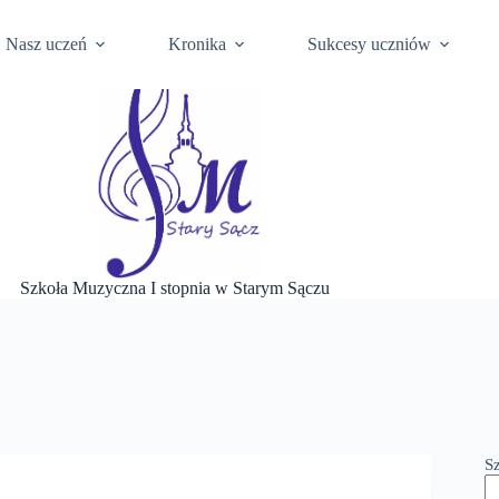
ści
Ochrona Danych Osobowych
Szkoła na BIP Gminy
Biul
Nasz uczeń
Kronika
Sukcesy uczniów
Szkoła Muzyczna I stopnia w Starym Sączu
S