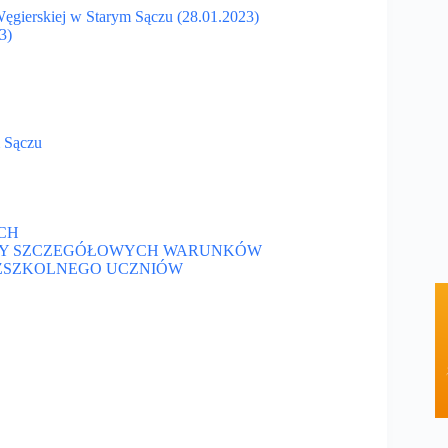
Węgierskiej w Starym Sączu (28.01.2023)
3)
m Sączu
CH
DY SZCZEGÓŁOWYCH WARUNKÓW
ZSZKOLNEGO UCZNIÓW