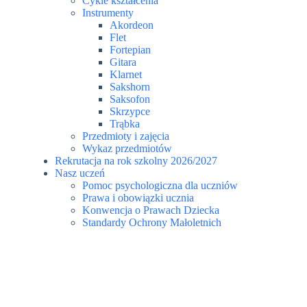
Cykle kształcenia
Instrumenty
Akordeon
Flet
Fortepian
Gitara
Klarnet
Sakshorn
Saksofon
Skrzypce
Trąbka
Przedmioty i zajęcia
Wykaz przedmiotów
Rekrutacja na rok szkolny 2026/2027
Nasz uczeń
Pomoc psychologiczna dla uczniów
Prawa i obowiązki ucznia
Konwencja o Prawach Dziecka
Standardy Ochrony Małoletnich