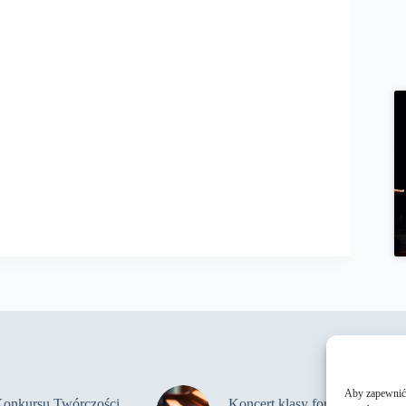
Aby zapewnić j
Konkursu Twórczości
Koncert klasy fortepianu