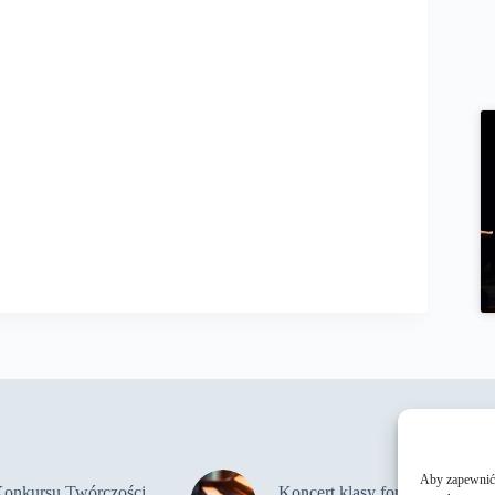
Aby zapewnić j
Konkursu Twórczości
Koncert klasy fortepianu