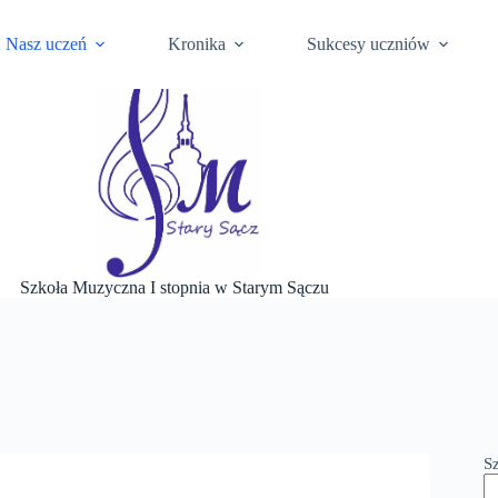
ści
Ochrona Danych Osobowych
Szkoła na BIP Gminy
Biul
Nasz uczeń
Kronika
Sukcesy uczniów
Szkoła Muzyczna I stopnia w Starym Sączu
S