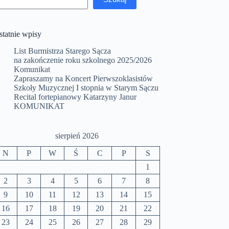
statnie wpisy
List Burmistrza Starego Sącza
na zakończenie roku szkolnego 2025/2026
Komunikat
Zapraszamy na Koncert Pierwszoklasistów
Szkoły Muzycznej I stopnia w Starym Sączu
Recital fortepianowy Katarzyny Janur
KOMUNIKAT
sierpień 2026
N
P
W
Ś
C
P
S
1
2
3
4
5
6
7
8
9
10
11
12
13
14
15
16
17
18
19
20
21
22
23
24
25
26
27
28
29