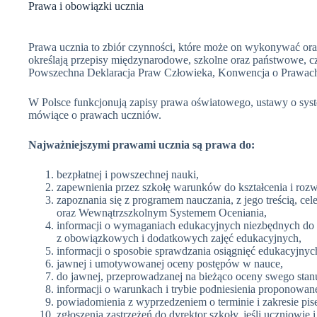
Prawa i obowiązki ucznia
Prawa ucznia to zbiór czynności, które może on wykonywać or
określają przepisy międzynarodowe, szkolne oraz państwowe, czy
Powszechna Deklaracja Praw Człowieka, Konwencja o Prawach D
W Polsce funkcjonują zapisy prawa oświatowego, ustawy o syst
mówiące o prawach uczniów.
Najważniejszymi prawami ucznia są prawa do:
bezpłatnej i powszechnej nauki,
zapewnienia przez szkołę warunków do kształcenia i rozw
zapoznania się z programem nauczania, z jego treścią, 
oraz Wewnątrzszkolnym Systemem Oceniania,
informacji o wymaganiach edukacyjnych niezbędnych do 
z obowiązkowych i dodatkowych zajęć edukacyjnych,
informacji o sposobie sprawdzania osiągnięć edukacyjnyc
jawnej i umotywowanej oceny postępów w nauce,
do jawnej, przeprowadzanej na bieżąco oceny swego stanu
informacji o warunkach i trybie podniesienia proponowan
powiadomienia z wyprzedzeniem o terminie i zakresie p
zgłoszenia zastrzeżeń do dyrektor szkoły, jeśli uczniowie i