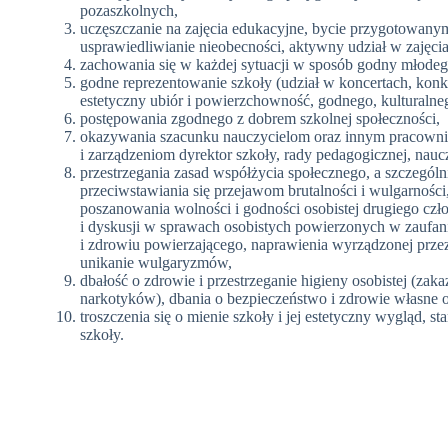
pozaszkolnych,
uczęszczanie na zajęcia edukacyjne, bycie przygotowanym 
usprawiedliwianie nieobecności, aktywny udział w zajęcia
zachowania się w każdej sytuacji w sposób godny młodeg
godne reprezentowanie szkoły (udział w koncertach, konk
estetyczny ubiór i powierzchowność, godnego, kulturalneg
postępowania zgodnego z dobrem szkolnej społeczności,
okazywania szacunku nauczycielom oraz innym pracowni
i zarządzeniom dyrektor szkoły, rady pedagogicznej, nauc
przestrzegania zasad współżycia społecznego, a szczegól
przeciwstawiania się przejawom brutalności i wulgarnośc
poszanowania wolności i godności osobistej drugiego cz
i dyskusji w sprawach osobistych powierzonych w zaufani
i zdrowiu powierzającego, naprawienia wyrządzonej przez s
unikanie wulgaryzmów,
dbałość o zdrowie i przestrzeganie higieny osobistej (zak
narkotyków), dbania o bezpieczeństwo i zdrowie własne 
troszczenia się o mienie szkoły i jej estetyczny wygląd, st
szkoły.