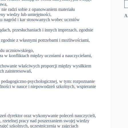
awa,
nie radzi sobie z opanowaniem materiału
ny wiedzy lub umiejętności,
A
ogu nagród i kar stosowanych wobec uczniów
ądach, przesłuchaniach i innych imprezach, zgodnie
ej zgodnie z własnymi potrzebami i możliwościami,
ądu uczniowskiego,
a w konfliktach między uczniami a nauczycielami,
achowanie właściwych proporcji między wysiłkiem
ch zainteresowań,
y pedagogiczno-psychologicznej, w tym: rozpoznanie
udności w nauce i niepowodzeń szkolnych, wspieranie
dzeń dyrektor oraz wykonywanie poleceń nauczycieli,
 rzetelnej pracy nad poszerzaniem swojej wiedzy
ajęć szkolnych, uczestniczenia w zajęciach