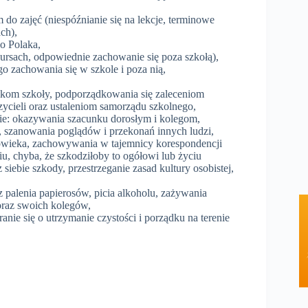
do zajęć (niespóźnianie się na lekcje, terminowe
ch),
o Polaka,
ursach, odpowiednie zachowanie się poza szkołą),
o zachowania się w szkole i poza nią,
kom szkoły, podporządkowania się zaleceniom
zycieli oraz ustaleniom samorządu szkolnego,
nie: okazywania szacunku dorosłym i kolegom,
i, szanowania poglądów i przekonań innych ludzi,
łowieka, zachowywania w tajemnicy korespondencji
u, chyba, że szkodziłoby to ogółowi lub życiu
iebie szkody, przestrzeganie zasad kultury osobistej,
az palenia papierosów, picia alkoholu, zażywania
oraz swoich kolegów,
aranie się o utrzymanie czystości i porządku na terenie