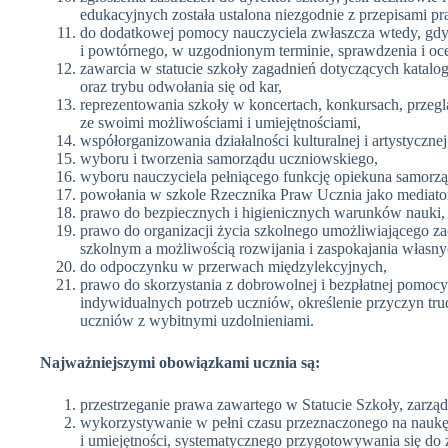
edukacyjnych została ustalona niezgodnie z przepisami pr
do dodatkowej pomocy nauczyciela zwłaszcza wtedy, gdy 
i powtórnego, w uzgodnionym terminie, sprawdzenia i oce
zawarcia w statucie szkoły zagadnień dotyczących katal
oraz trybu odwołania się od kar,
reprezentowania szkoły w koncertach, konkursach, przegl
ze swoimi możliwościami i umiejętnościami,
współorganizowania działalności kulturalnej i artystyczn
wyboru i tworzenia samorządu uczniowskiego,
wyboru nauczyciela pełniącego funkcję opiekuna samorz
powołania w szkole Rzecznika Praw Ucznia jako mediator
prawo do bezpiecznych i higienicznych warunków nauki,
prawo do organizacji życia szkolnego umożliwiającego z
szkolnym a możliwością rozwijania i zaspokajania własny
do odpoczynku w przerwach międzylekcyjnych,
prawo do skorzystania z dobrowolnej i bezpłatnej pomoc
indywidualnych potrzeb uczniów, określenie przyczyn tr
uczniów z wybitnymi uzdolnieniami.
Najważniejszymi obowiązkami ucznia są:
przestrzeganie prawa zawartego w Statucie Szkoły, zarzą
wykorzystywanie w pełni czasu przeznaczonego na naukę,
i umiejętności, systematycznego przygotowywania się do z