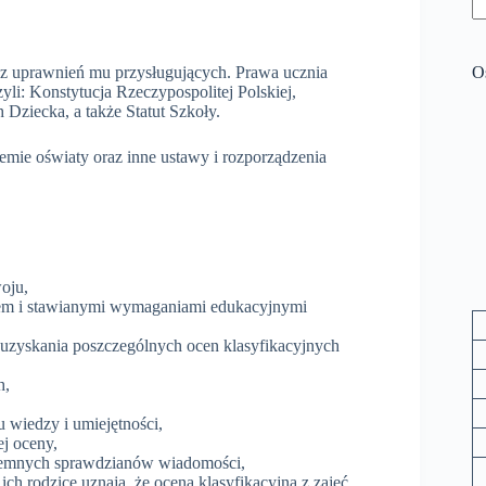
az uprawnień mu przysługujących. Prawa ucznia
O
li: Konstytucja Rzeczypospolitej Polskiej,
ziecka, a także Statut Szkoły.
emie oświaty oraz inne ustawy i rozporządzenia
oju,
celem i stawianymi wymaganiami edukacyjnymi
uzyskania poszczególnych ocen klasyfikacyjnych
h,
 wiedzy i umiejętności,
ej oceny,
isemnych sprawdzianów wiadomości,
 ich rodzice uznają, że ocena klasyfikacyjna z zajęć