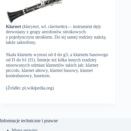
Klarnet
(
klarynet
, wł.
clarinetto
)— instrument dęty
drewniany z grupy aerofonów stroikowych
z pojedynczym stroikiem. Do tej samej rodziny należą
także saksofony.
Skala klarnetu wynosi od d do g3, a klarnetu basowego
od D do b1 (f1). Istnieje też kilka innych rzadziej
stosowanych odmian klarnetów takich jak: klarnet
piccolo, klarnet altowy, klarnet basowy, klarnet
kontrabasowy, basetorn.
(Źródło: pl.wikipedia.org)
Informacje techniczne i prawne
Mapa serwisu