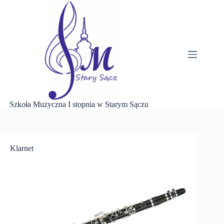
Przejdź
do
treści
Szkoła Muzyczna I stopnia w Starym Sączu
Klarnet