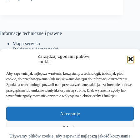
Informacje techniczne i prawne
Mapa serwisu
Deklaracja dostępności
Ochrona Danych Osobowych
Zarządzaj zgodami plików
Polityka plików cookies (EU)
cookie
Aby zapewnić jak najlepsze wrażenia, korzystamy z technologii, takich jak pliki
cookie, do przechowywania i/lub uzyskiwania dostępu do informacji o urządzeniu.
Kontakt:
Zgoda na te technologie pozwoli nam przetwarzać dane, takie jak zachowanie podczas
przeglądania lub unikalne identyfikatory na tej stronie. Brak wyrażenia zgody lub
Sekretariat tel.: +48 18 300 01 93
wycofanie zgody może niekorzystnie wpłynąć na niektóre cechy i funkcje.
Dyrektor tel. kom.: +48 782 538 840
e-mail:
sekretariat@sm.starysacz.org.pl
Akceptuję
Adres:
Odmów
Używamy plików cookie, aby zapewnić najlepszą jakość korzystania
Szkoła Muzyczna I stopnia w Starym Sączu