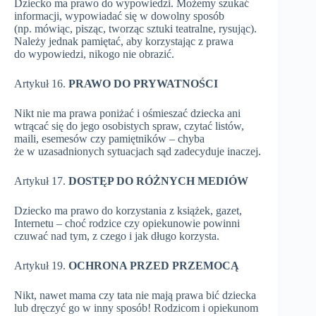
Dziecko ma prawo do wypowiedzi. Możemy szukać
informacji, wypowiadać się w dowolny sposób
(np. mówiąc, pisząc, tworząc sztuki teatralne, rysując).
Należy jednak pamiętać, aby korzystając z prawa
do wypowiedzi, nikogo nie obrazić.
Artykuł 16.
PRAWO DO PRYWATNOŚCI
Nikt nie ma prawa poniżać i ośmieszać dziecka ani
wtrącać się do jego osobistych spraw, czytać listów,
maili, esemesów czy pamiętników – chyba
że w uzasadnionych sytuacjach sąd zadecyduje inaczej.
Artykuł 17.
DOSTĘP DO RÓŻNYCH MEDIÓW
Dziecko ma prawo do korzystania z książek, gazet,
Internetu – choć rodzice czy opiekunowie powinni
czuwać nad tym, z czego i jak długo korzysta.
Artykuł 19.
OCHRONA PRZED PRZEMOCĄ
Nikt, nawet mama czy tata nie mają prawa bić dziecka
lub dręczyć go w inny sposób! Rodzicom i opiekunom