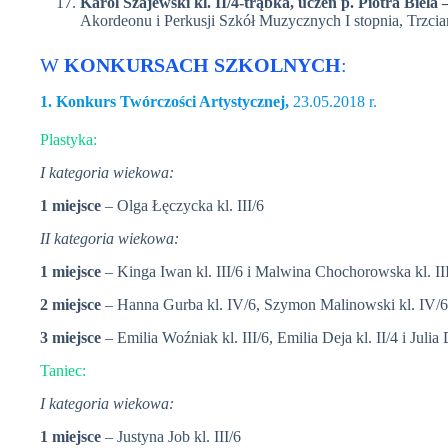
Karol Szajewski kl. II/4-trąbka, uczeń p. Piotra Biela 
Akordeonu i Perkusji Szkół Muzycznych I stopnia, Trzcia
W
KONKURSACH SZKOLNYCH
:
1. Konkurs Twórczości Artystycznej,
23.05.2018 r.
Plastyka:
I kategoria wiekowa:
1 miejsce
– Olga Łęczycka kl. III/6
II kategoria wiekowa:
1 miejsce
– Kinga Iwan kl. III/6 i Malwina Chochorowska kl. II
2 miejsce
– Hanna Gurba kl. IV/6, Szymon Malinowski kl. IV/6 
3 miejsce
– Emilia Woźniak kl. III/6, Emilia Deja kl. II/4 i Julia
Taniec:
I kategoria wiekowa:
1 miejsce
– Justyna Job kl. III/6