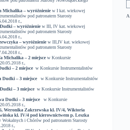
tów pod patronatem Starosty Nowosądeckiego
fa Michalika – wyróżnienie
w I kat. wiekowej
A
mentalistów pod patronatem Starosty
.04.2018 r.,
a Dudki – wyróżnienie
w III, IV kat. wiekowej
mentalistów pod patronatem Starosty
.04.2018 r.,
 Szewczyka – wyróżnienie
w III,IV kat. wiekowej
mentalistów pod patronatem Starosty
.04.2018 r.,
fa Michalika – 2 miejsce
w Konkursie
0.05.2018 r.,
Dudki –
2 miejsce
w Konkursie Instrumentalistów
a Dudki – 3 miejsce
w Konkursie Instrumentalistów
 Dudki –
3 miejsce
w Konkursie Instrumentalistów
awa Dudki –
3 miejsce
w Konkursie
0.05.2018 r.,
/6, Weronika Zakrzewska kl. IV/4, Wiktoria
itwińska kl. IV/4 pod kierownictwem p. Leszka
 Wokalnych i Chórów pod patronatem Starosty
2018 r.,