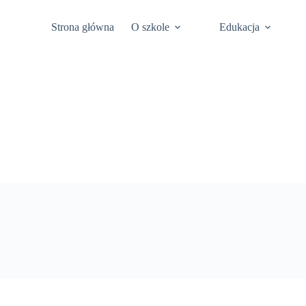
Przejdź
Platforma Office
Deklaracja dostępno
do
Strona główna
O szkole
Edukacja
treści