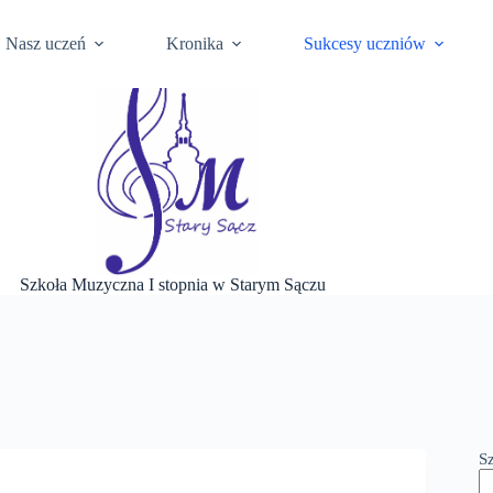
ści
Ochrona Danych Osobowych
Szkoła na BIP Gminy
Biul
Nasz uczeń
Kronika
Sukcesy uczniów
Szkoła Muzyczna I stopnia w Starym Sączu
S