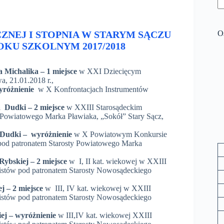
NEJ I STOPNIA W STARYM SĄCZU
O
U SZKOLNYM 2017/2018
a Michalika – 1 miejsce
w XXI Dziecięcym
, 21.01.2018 r.,
yróżnienie
w X Konfrontacjach Instrumentów
a Dudki – 2 miejsce
w XXIII Starosądeckim
 Powiatowego Marka Pławiaka, „Sokół” Stary Sącz,
 Dudki – wyróżnienie
w X Powiatowym Konkursie
pod patronatem Starosty Powiatowego Marka
Rybskiej – 2 miejsce
w I, II kat. wiekowej w XXIII
tów pod patronatem Starosty Nowosądeckiego
j – 2 miejsce
w III, IV kat. wiekowej w XXIII
tów pod patronatem Starosty Nowosądeckiego
iej – wyróżnienie
w III,IV kat. wiekowej XXIII