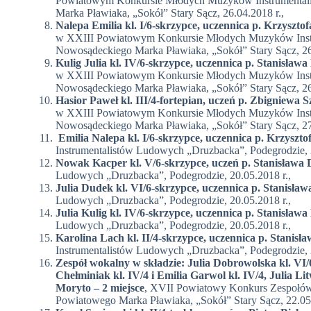
Powiatowym Konkursie Młodych Muzyków Instrumentalis
Marka Pławiaka, „Sokół” Stary Sącz, 26.04.2018 r.,
Nalepa Emilia kl. I/6-skrzypce, uczennica p. Krzyszto
w XXIII Powiatowym Konkursie Młodych Muzyków Instru
Nowosądeckiego Marka Pławiaka, „Sokół” Stary Sącz, 26
Kulig Julia kl. IV/6-skrzypce, uczennica p. Stanisław
w XXIII Powiatowym Konkursie Młodych Muzyków Instru
Nowosądeckiego Marka Pławiaka, „Sokół” Stary Sącz, 26
Hasior Paweł kl. III/4-fortepian, uczeń p. Zbigniewa
w XXIII Powiatowym Konkursie Młodych Muzyków Instru
Nowosądeckiego Marka Pławiaka, „Sokół” Stary Sącz, 27
Emilia Nalepa kl. I/6-skrzypce, uczennica p. Krzyszto
Instrumentalistów Ludowych „Druzbacka”, Podegrodzie, 2
Nowak Kacper kl. V/6-skrzypce, uczeń p. Stanisława 
Ludowych „Druzbacka”, Podegrodzie, 20.05.2018 r.,
Julia Dudek kl. VI/6-skrzypce, uczennica p. Stanisław
Ludowych „Druzbacka”, Podegrodzie, 20.05.2018 r.,
Julia Kulig kl. IV/6-skrzypce, uczennica p. Stanisława
Ludowych „Druzbacka”, Podegrodzie, 20.05.2018 r.,
Karolina Lach kl. II/4-skrzypce, uczennica p. Stanisł
Instrumentalistów Ludowych „Druzbacka”, Podegrodzie, 2
Zespół wokalny w składzie: Julia Dobrowolska kl. VI
Chełminiak kl. IV/4 i Emilia Garwol kl. IV/4, Julia L
Moryto – 2 miejsce
, XVII Powiatowy Konkurs Zespołów
Powiatowego Marka Pławiaka, „Sokół” Stary Sącz, 22.05.