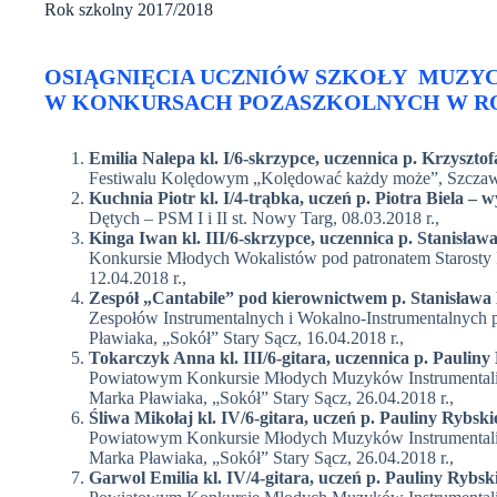
Rok szkolny 2017/2018
OSIĄGNIĘCIA UCZNIÓW SZKOŁY MUZYCZ
W KONKURSACH POZASZKOLNYCH W ROK
Emilia Nalepa kl. I/6-skrzypce, uczennica p. Krzysztof
Festiwalu Kolędowym „Kolędować każdy może”, Szczawa
Kuchnia Piotr kl. I/4-trąbka,
uczeń p. Piotra Biela
– w
Dętych – PSM I i II st. Nowy Targ, 08.03.2018 r.,
Kinga Iwan kl. III/6-skrzypce, uczennica p. Stanisław
Konkursie Młodych Wokalistów pod patronatem Starosty
12.04.2018 r.,
Zespół „Cantabile” pod kierownictwem p. Stanisława
Zespołów Instrumentalnych i Wokalno-Instrumentalnych 
Pławiaka, „Sokół” Stary Sącz, 16.04.2018 r.,
Tokarczyk Anna kl. III/6-gitara, uczennica p. Pauliny 
Powiatowym Konkursie Młodych Muzyków Instrumentalis
Marka Pławiaka, „Sokół” Stary Sącz, 26.04.2018 r.,
Śliwa Mikołaj kl. IV/6-gitara, uczeń p. Pauliny Rybskie
Powiatowym Konkursie Młodych Muzyków Instrumentalis
Marka Pławiaka, „Sokół” Stary Sącz, 26.04.2018 r.,
Garwol Emilia kl. IV/4-gitara, uczeń p. Pauliny Rybsk