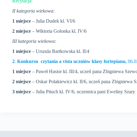
Recytacja:
II kategoria wiekowa:
1 miejsce
– Julia Dudek kl. VI/6
2 miejsce
– Wiktoria Golonka kl. IV/6
III kategoria wiekowa:
1 miejsce
– Urszula Bartkowska kl. II/4
2
.
Konkursu czytania a vista uczniów klasy fortepianu,
06.0
1 miejsce
– Paweł Hasior kl. III/4, uczeń pana Zbigniewa Szew
2 miejsce
– Oskar Polakiewicz kl. II/6, uczeń pana Zbigniewa
3 miejsce
– Julia Pituch kl. IV/6, uczennica pani Eweliny Szary