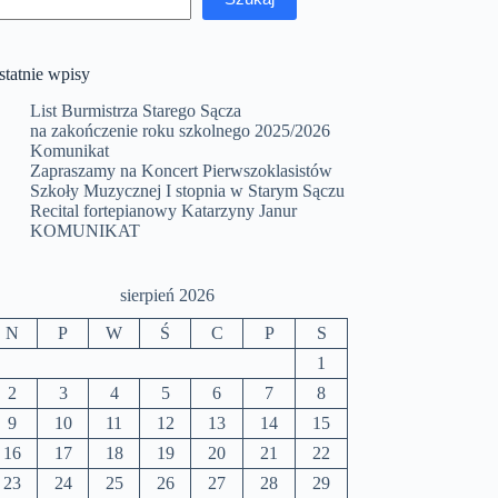
statnie wpisy
List Burmistrza Starego Sącza
na zakończenie roku szkolnego 2025/2026
Komunikat
Zapraszamy na Koncert Pierwszoklasistów
Szkoły Muzycznej I stopnia w Starym Sączu
Recital fortepianowy Katarzyny Janur
KOMUNIKAT
sierpień 2026
N
P
W
Ś
C
P
S
1
2
3
4
5
6
7
8
9
10
11
12
13
14
15
16
17
18
19
20
21
22
23
24
25
26
27
28
29