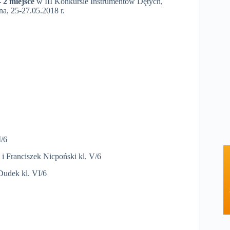
– 2 miejsce
w III Konkursie Instrumentów Dętych,
na, 25-27.05.2018 r.
I/6
i Franciszek Nicpoński kl. V/6
 Dudek kl. VI/6