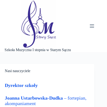
Przejdź
do
treści
Szkoła Muzyczna I stopnia w Starym Sączu
Nasi nauczyciele
Dyrektor szkoły
Joanna Ustarbowska-Dudka
– fortepian,
akompaniament