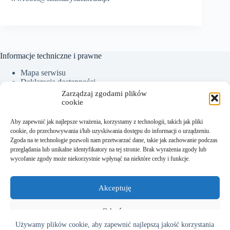
Informacje techniczne i prawne
Mapa serwisu
Deklaracja dostępności
Ochrona Danych Osobowych
Zarządzaj zgodami plików
Polityka plików cookies (EU)
cookie
Aby zapewnić jak najlepsze wrażenia, korzystamy z technologii, takich jak pliki
cookie, do przechowywania i/lub uzyskiwania dostępu do informacji o urządzeniu.
Kontakt:
Zgoda na te technologie pozwoli nam przetwarzać dane, takie jak zachowanie podczas
przeglądania lub unikalne identyfikatory na tej stronie. Brak wyrażenia zgody lub
Sekretariat tel.: +48 18 300 01 93
wycofanie zgody może niekorzystnie wpłynąć na niektóre cechy i funkcje.
Dyrektor tel. kom.: +48 782 538 840
e-mail:
sekretariat@sm.starysacz.org.pl
Akceptuję
Adres:
Odmów
Używamy plików cookie, aby zapewnić najlepszą jakość korzystania
Szkoła Muzyczna I stopnia w Starym Sączu