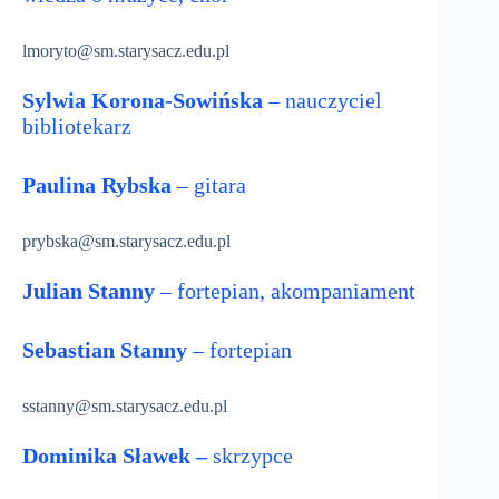
lmoryto@sm.starysacz.edu.pl
Sylwia Korona-Sowińska
– nauczyciel
bibliotekarz
Paulina Rybska
– gitara
prybska@sm.starysacz.edu.pl
Julian Stanny
– fortepian, akompaniament
Sebastian Stanny
– fortepian
sstanny@sm.starysacz.edu.pl
Dominika
Sławek –
skrzypce