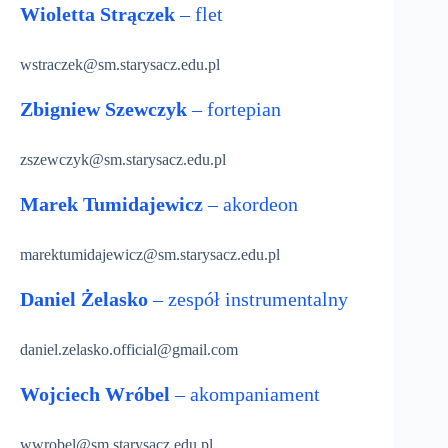
Wioletta Strączek
– flet
wstraczek@sm.starysacz.edu.pl
Zbigniew Szewczyk
– fortepian
zszewczyk@sm.starysacz.edu.pl
Marek Tumidajewicz
– akordeon
marektumidajewicz@sm.starysacz.edu.pl
Daniel Żelasko
– zespół instrumentalny
daniel.zelasko.official@gmail.com
Wojciech Wróbel
– akompaniament
wwrobel@sm.starysacz.edu.pl