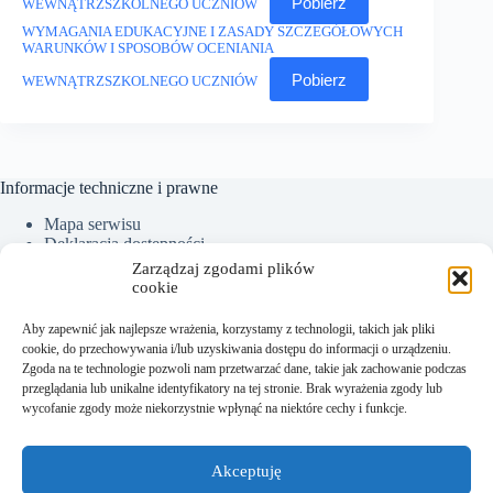
Pobierz
WEWNĄTRZSZKOLNEGO UCZNIÓW
WYMAGANIA EDUKACYJNE I ZASADY SZCZEGÓŁOWYCH
WARUNKÓW I SPOSOBÓW OCENIANIA
Pobierz
WEWNĄTRZSZKOLNEGO UCZNIÓW
Informacje techniczne i prawne
Mapa serwisu
Deklaracja dostępności
Ochrona Danych Osobowych
Zarządzaj zgodami plików
Polityka plików cookies (EU)
cookie
Aby zapewnić jak najlepsze wrażenia, korzystamy z technologii, takich jak pliki
cookie, do przechowywania i/lub uzyskiwania dostępu do informacji o urządzeniu.
Kontakt:
Zgoda na te technologie pozwoli nam przetwarzać dane, takie jak zachowanie podczas
przeglądania lub unikalne identyfikatory na tej stronie. Brak wyrażenia zgody lub
Sekretariat tel.: +48 18 300 01 93
wycofanie zgody może niekorzystnie wpłynąć na niektóre cechy i funkcje.
Dyrektor tel. kom.: +48 782 538 840
e-mail:
sekretariat@sm.starysacz.org.pl
Akceptuję