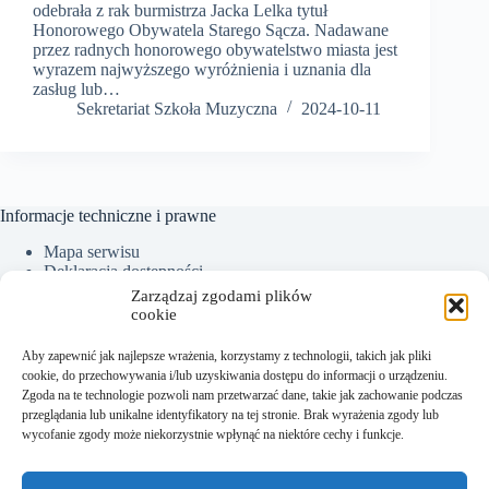
odebrała z rak burmistrza Jacka Lelka tytuł
Honorowego Obywatela Starego Sącza. Nadawane
przez radnych honorowego obywatelstwo miasta jest
wyrazem najwyższego wyróżnienia i uznania dla
zasług lub…
Sekretariat Szkoła Muzyczna
2024-10-11
Informacje techniczne i prawne
Mapa serwisu
Deklaracja dostępności
Ochrona Danych Osobowych
Zarządzaj zgodami plików
Polityka plików cookies (EU)
cookie
Aby zapewnić jak najlepsze wrażenia, korzystamy z technologii, takich jak pliki
cookie, do przechowywania i/lub uzyskiwania dostępu do informacji o urządzeniu.
Kontakt:
Zgoda na te technologie pozwoli nam przetwarzać dane, takie jak zachowanie podczas
przeglądania lub unikalne identyfikatory na tej stronie. Brak wyrażenia zgody lub
Sekretariat tel.: +48 18 300 01 93
wycofanie zgody może niekorzystnie wpłynąć na niektóre cechy i funkcje.
Dyrektor tel. kom.: +48 782 538 840
e-mail:
sekretariat@sm.starysacz.org.pl