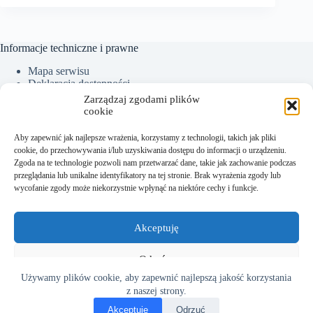
Informacje techniczne i prawne
Mapa serwisu
Deklaracja dostępności
Ochrona Danych Osobowych
Zarządzaj zgodami plików
Polityka plików cookies (EU)
cookie
Aby zapewnić jak najlepsze wrażenia, korzystamy z technologii, takich jak pliki
cookie, do przechowywania i/lub uzyskiwania dostępu do informacji o urządzeniu.
Kontakt:
Zgoda na te technologie pozwoli nam przetwarzać dane, takie jak zachowanie podczas
przeglądania lub unikalne identyfikatory na tej stronie. Brak wyrażenia zgody lub
Sekretariat tel.: +48 18 300 01 93
wycofanie zgody może niekorzystnie wpłynąć na niektóre cechy i funkcje.
Dyrektor tel. kom.: +48 782 538 840
e-mail:
sekretariat@sm.starysacz.org.pl
Akceptuję
Adres:
Odmów
Używamy plików cookie, aby zapewnić najlepszą jakość korzystania
Szkoła Muzyczna I stopnia w Starym Sączu
Zobacz preferencje
ul. Kazimierza Wielkiego 14
z naszej strony.
33-340 Stary Sącz
Akceptuję
Odrzuć