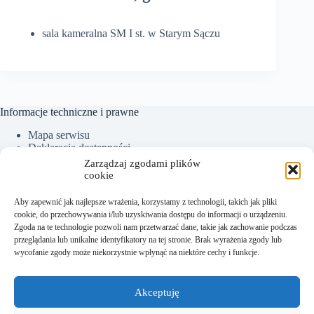
sala kameralna SM I st. w Starym Sączu
Informacje techniczne i prawne
Mapa serwisu
Deklaracja dostępności
Ochrona Danych Osobowych
Zarządzaj zgodami plików
Polityka plików cookies (EU)
cookie
Aby zapewnić jak najlepsze wrażenia, korzystamy z technologii, takich jak pliki
cookie, do przechowywania i/lub uzyskiwania dostępu do informacji o urządzeniu.
Kontakt:
Zgoda na te technologie pozwoli nam przetwarzać dane, takie jak zachowanie podczas
przeglądania lub unikalne identyfikatory na tej stronie. Brak wyrażenia zgody lub
Sekretariat tel.: +48 18 300 01 93
wycofanie zgody może niekorzystnie wpłynąć na niektóre cechy i funkcje.
Dyrektor tel. kom.: +48 782 538 840
e-mail:
sekretariat@sm.starysacz.org.pl
Akceptuję