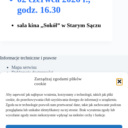
godz. 16.30
sala kina ,,Sokół” w Starym Sączu
Informacje techniczne i prawne
Mapa serwisu
Deklaracja dostępności
Ochrona Danych Osobowych
Zarządzaj zgodami plików
Polityka plików cookies (EU)
cookie
Aby zapewnić jak najlepsze wrażenia, korzystamy z technologii, takich jak pliki
cookie, do przechowywania i/lub uzyskiwania dostępu do informacji o urządzeniu.
Kontakt:
Zgoda na te technologie pozwoli nam przetwarzać dane, takie jak zachowanie podczas
przeglądania lub unikalne identyfikatory na tej stronie. Brak wyrażenia zgody lub
Sekretariat tel.: +48 18 300 01 93
wycofanie zgody może niekorzystnie wpłynąć na niektóre cechy i funkcje.
Dyrektor tel. kom.: +48 782 538 840
e-mail:
sekretariat@sm.starysacz.org.pl