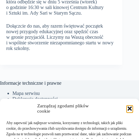
która odbędzie się w dniu 5 września (wtorek)
o godzinie 16:30 w sali kinowej Centrum Kultury
i Sztuki im. Ady Sari w Starym Sączu.
Dołączcie do nas, aby razem świętować początek
nowej przygody edukacyjnej oraz spędzić czas
w gronie przyjaciół. Liczymy na Waszą obecność
i wspólnie stworzenie niezapomnianego startu w nowy
rok szkolny.
Informacje techniczne i prawne
Mapa serwisu
Deklaracja dostępności
Ochrona Danych Osobowych
Zarządzaj zgodami plików
Polityka plików cookies (EU)
cookie
Aby zapewnić jak najlepsze wrażenia, korzystamy z technologii, takich jak pliki
cookie, do przechowywania i/lub uzyskiwania dostępu do informacji o urządzeniu.
Kontakt:
Zgoda na te technologie pozwoli nam przetwarzać dane, takie jak zachowanie podczas